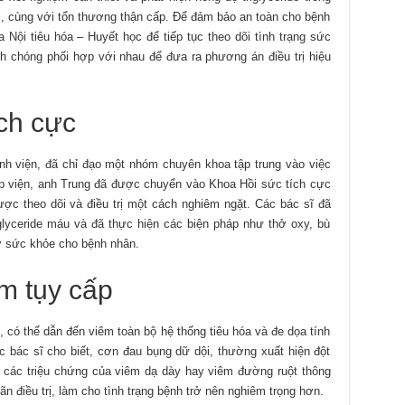
, cùng với tổn thương thận cấp. Để đảm bảo an toàn cho bệnh
ội tiêu hóa – Huyết học để tiếp tục theo dõi tình trạng sức
nh chóng phối hợp với nhau để đưa ra phương án điều trị hiệu
ích cực
h viện, đã chỉ đạo một nhóm chuyên khoa tập trung vào việc
hập viện, anh Trung đã được chuyển vào Khoa Hồi sức tích cực
ợc theo dõi và điều trị một cách nghiêm ngặt. Các bác sĩ đã
glyceride máu và đã thực hiện các biện pháp như thở oxy, bù
rợ sức khỏe cho bệnh nhân.
m tụy cấp
 có thể dẫn đến viêm toàn bộ hệ thống tiêu hóa và đe dọa tính
c bác sĩ cho biết, cơn đau bụng dữ dội, thường xuất hiện đột
i các triệu chứng của viêm dạ dày hay viêm đường ruột thông
ãn điều trị, làm cho tình trạng bệnh trở nên nghiêm trọng hơn.