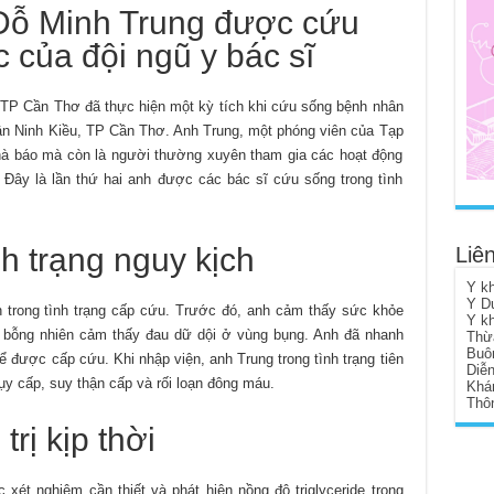
ỗ Minh Trung được cứu
 của đội ngũ y bác sĩ
 TP Cần Thơ đã thực hiện một kỳ tích khi cứu sống bệnh nhân
uận Ninh Kiều, TP Cần Thơ. Anh Trung, một phóng viên của Tạp
nhà báo mà còn là người thường xuyên tham gia các hoạt động
 Đây là lần thứ hai anh được các bác sĩ cứu sống trong tình
nh trạng nguy kịch
Liên
Y k
Y D
n trong tình trạng cấp cứu. Trước đó, anh cảm thấy sức khỏe
Y k
 bỗng nhiên cảm thấy đau dữ dội ở vùng bụng. Anh đã nhanh
Thừ
Buô
 được cấp cứu. Khi nhập viện, anh Trung trong tình trạng tiên
Diễ
ụy cấp, suy thận cấp và rối loạn đông máu.
Khá
Thôn
rị kịp thời
 xét nghiệm cần thiết và phát hiện nồng độ triglyceride trong