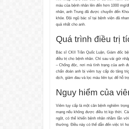
máu của bệnh nhân lên đến hơn 1000 mg/dl
nhân, anh Trung đã được chuyển đến Khoa N
khỏe. Đội ngũ bác sĩ tại bệnh viện đã nha
quả nhất cho anh.
Quá trình điều trị t
Bác sĩ CKII Trần Quốc Luận, Giám đốc bện
điều trị cho bệnh nhân. Chỉ sau vài giờ n
– Chống độc, nơi mà tình trạng của anh đư
chẩn đoán anh bị viêm tụy cấp do tăng tri
dịch, giảm đau và lọc máu liên tục để hỗ t
Nguy hiểm của viê
Viêm tụy cấp là một căn bệnh nghiêm trọng,
mạng nếu không được điều trị kịp thời. Cá
ngột, có thể khiến bệnh nhân nhầm lẫn vớ
thường. Điều này có thể dẫn đến việc trì ho