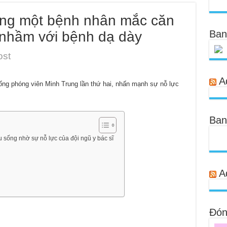
sống một bệnh nhân mắc căn
Ban
nhầm với bệnh dạ dày
ost
A
g phóng viên Minh Trung lần thứ hai, nhấn mạnh sự nỗ lực
Ban
ống nhờ sự nỗ lực của đội ngũ y bác sĩ
A
Đóng