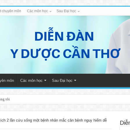
iết chuyên môn
Các môn học
Sau Đại học
uyên môn
Các môn học
Sau Đại học
úng tôi
tích 2 lần cứu sống một bệnh nhân mắc căn bệnh nguy hiểm dễ
Diễ