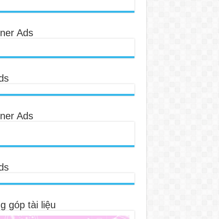
ner Ads
ds
ner Ads
ds
 góp tài liệu