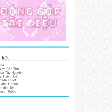
 kết
hoa
ược Cần Thơ
hoa Tây Nguyên
a Thiên Huế
n Ma Thuột
n đàn Y khoa
m định kỳ
g tin thuốc