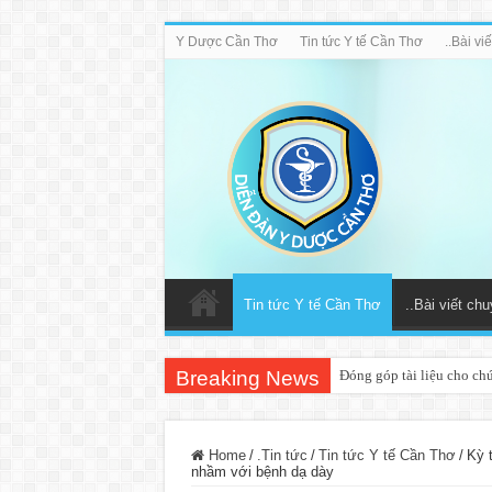
Y Dược Cần Thơ
Tin tức Y tế Cần Thơ
..Bài v
Tin tức Y tế Cần Thơ
..Bài viết ch
Breaking News
Đóng góp tài liệu cho ch
Home
/
.Tin tức
/
Tin tức Y tế Cần Thơ
/
Kỳ 
nhầm với bệnh dạ dày