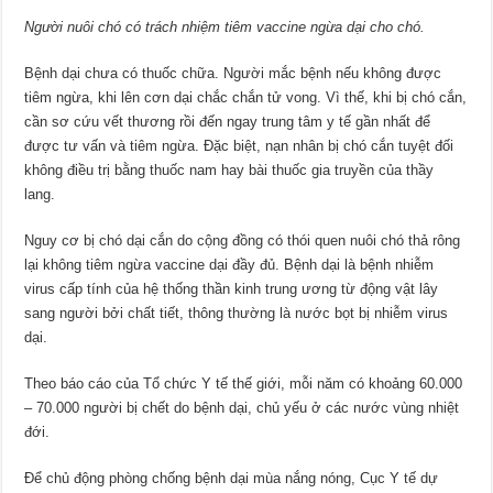
Người nuôi chó có trách nhiệm tiêm vaccine ngừa dại cho chó.
Bệnh dại chưa có thuốc chữa. Người mắc bệnh nếu không được
tiêm ngừa, khi lên cơn dại chắc chắn tử vong. Vì thế, khi bị chó cắn,
cần sơ cứu vết thương rồi đến ngay trung tâm y tế gần nhất để
được tư vấn và tiêm ngừa. Đặc biệt, nạn nhân bị chó cắn tuyệt đối
không điều trị bằng thuốc nam hay bài thuốc gia truyền của thầy
lang.
Nguy cơ bị chó dại cắn do cộng đồng có thói quen nuôi chó thả rông
lại không tiêm ngừa vaccine dại đầy đủ. Bệnh dại là bệnh nhiễm
virus cấp tính của hệ thống thần kinh trung ương từ động vật lây
sang người bởi chất tiết, thông thường là nước bọt bị nhiễm virus
dại.
Theo báo cáo của Tổ chức Y tế thế giới, mỗi năm có khoảng 60.000
– 70.000 người bị chết do bệnh dại, chủ yếu ở các nước vùng nhiệt
đới.
Để chủ động phòng chống bệnh dại mùa nắng nóng, Cục Y tế dự