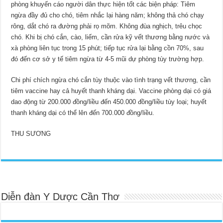
phòng khuyến cáo người dân thực hiện tốt các biện pháp: Tiêm
ngừa đầy đủ cho chó, tiêm nhắc lại hàng năm; không thả chó chạy
rông, dắt chó ra đường phải rọ mõm. Không đùa nghịch, trêu chọc
chó. Khi bị chó cắn, cào, liếm, cần rửa kỹ vết thương bằng nước và
xà phòng liên tục trong 15 phút; tiếp tục rửa lại bằng cồn 70%, sau
đó đến cơ sở y tế tiêm ngừa từ 4-5 mũi dự phòng tùy trường hợp.
Chi phí chích ngừa chó cắn tùy thuộc vào tình trạng vết thương, cần
tiêm vaccine hay cả huyết thanh kháng dại. Vaccine phòng dại có giá
dao động từ 200.000 đồng/liều đến 450.000 đồng/liều tùy loại; huyết
thanh kháng dại có thể lên đến 700.000 đồng/liều.
THU SƯƠNG
Diễn đàn Y Dược Cần Thơ