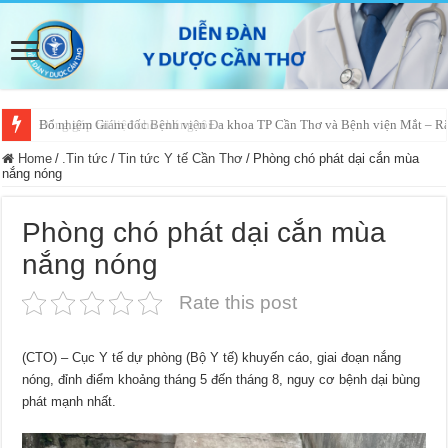
Đóng góp tài liệu cho chúng tôi
Bổ nhiệm Giám đốc Bệnh viện Đa khoa TP Cần Thơ và Bệnh viện Mắt – 
Home
/
.Tin tức
/
Tin tức Y tế Cần Thơ
/
Phòng chó phát dại cắn mùa
nắng nóng
Phòng chó phát dại cắn mùa
nắng nóng
Rate this post
(CTO) – Cục Y tế dự phòng (Bộ Y tế) khuyến cáo, giai đoạn nắng
nóng, đỉnh điểm khoảng tháng 5 đến tháng 8, nguy cơ bệnh dại bùng
phát mạnh nhất.