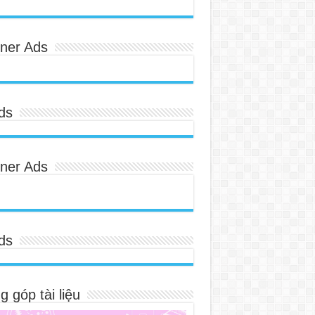
ner Ads
ds
ner Ads
ds
 góp tài liệu