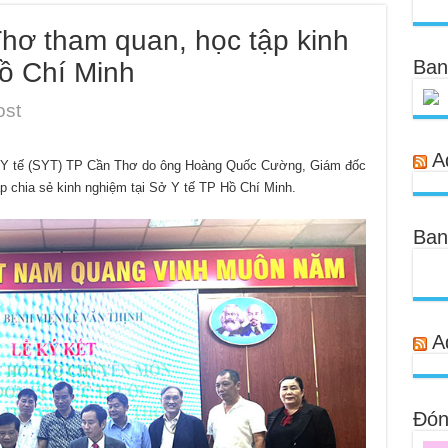
Thơ tham quan, học tập kinh
Ban
Hồ Chí Minh
ost
A
Sở Y tế (SYT) TP Cần Thơ do ông Hoàng Quốc Cường, Giám đốc
 chia sẻ kinh nghiệm tại Sở Y tế TP Hồ Chí Minh.
Ban
A
Đóng