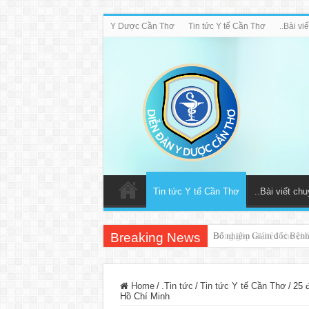
Y Dược Cần Thơ
Tin tức Y tế Cần Thơ
..Bài v
Tin tức Y tế Cần Thơ
..Bài viết ch
Breaking News
Bổ nhiệm Giám đốc Bệnh
Home
/
.Tin tức
/
Tin tức Y tế Cần Thơ
/
25 
Hồ Chí Minh