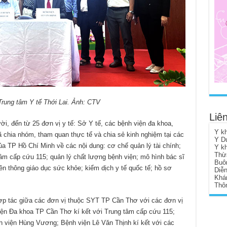
Trung tâm Y tế Thới Lai. Ảnh: CTV
Liên
, đến từ 25 đơn vị y tế: Sở Y tế, các bệnh viện đa khoa,
Y k
 chia nhóm, tham quan thực tế và chia sẻ kinh nghiệm tại các
Y D
của TP Hồ Chí Minh về các nội dung: cơ chế quản lý tài chính;
Y k
Thừ
 tâm cấp cứu 115; quản lý chất lượng bệnh viện; mô hình bác sĩ
Buô
yền thông giáo dục sức khỏe; kiểm dịch y tế quốc tế; hồ sơ
Diễ
Khá
Thôn
ợp tác giữa các đơn vị thuộc SYT TP Cần Thơ với các đơn vị
iện Đa khoa TP Cần Thơ kí kết với Trung tâm cấp cứu 115;
h viện Hùng Vương; Bệnh viện Lê Văn Thịnh kí kết với các