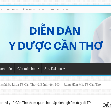
iết chuyên môn
Các môn học
Sau Đại học
uyên môn
Các môn học
Sau Đại học
 viện Đa khoa TP Cần Thơ và Bệnh viện Mắt – Răng Hàm Mặt TP Cần Thơ
đơn vị y tế Cần Thơ tham quan, học tập kinh nghiệm từ y tế TP
Diễ