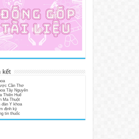
 kết
hoa
ược Cần Thơ
hoa Tây Nguyên
a Thiên Huế
n Ma Thuột
n đàn Y khoa
m định kỳ
g tin thuốc