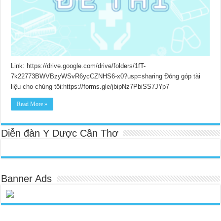
Link: https://drive.google.com/drive/folders/1fT-
7k22773BWVBzyWSvR6ycCZNHS6-x0?usp=sharing Đóng góp tài
liệu cho chúng tôi:https://forms.gle/jbipNz7PbiSS7JYp7
Read More »
Diễn đàn Y Dược Cần Thơ
Banner Ads