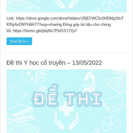
Link: https://drive.google.com/drive/folders/1RjEFWC5c0HDMp2tfnT
KlNy6xDNYH4A77?usp=sharing Đóng góp tài liệu cho chúng
tôi: https://forms.gle/jbipNz7PbiSS7JYp7
Read More »
Đề thi Y học cổ truyền – 13/05/2022