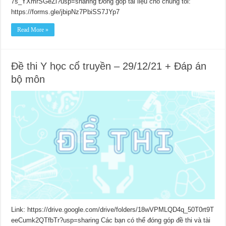
7s_YXmrSGeZl?usp=sharing Đóng góp tài liệu cho chúng tôi:
https://forms.gle/jbipNz7PbiSS7JYp7
Read More »
Đề thi Y học cổ truyền – 29/12/21 + Đáp án
bộ môn
Link: https://drive.google.com/drive/folders/18wVPMLQD4q_50T0rt9T
eeCumk2QTfbTr?usp=sharing Các bạn có thể đóng góp đề thi và tài