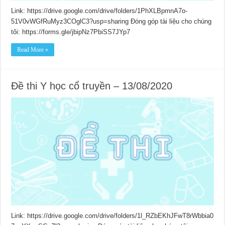
Link: https://drive.google.com/drive/folders/1PhXLBpmnA7o-
51V0vWGfRuMyz3COglC3?usp=sharing Đóng góp tài liệu cho chúng
tôi: https://forms.gle/jbipNz7PbiSS7JYp7
Read More »
Đề thi Y học cổ truyền – 13/08/2020
Link: https://drive.google.com/drive/folders/1l_RZbEKhJFwT8rWbbia0