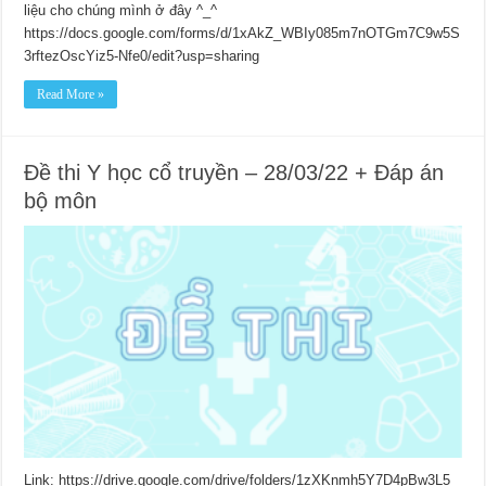
liệu cho chúng mình ở đây ^_^
https://docs.google.com/forms/d/1xAkZ_WBIy085m7nOTGm7C9w5S
3rftezOscYiz5-Nfe0/edit?usp=sharing
Read More »
Đề thi Y học cổ truyền – 28/03/22 + Đáp án
bộ môn
Link: https://drive.google.com/drive/folders/1zXKnmh5Y7D4pBw3L5