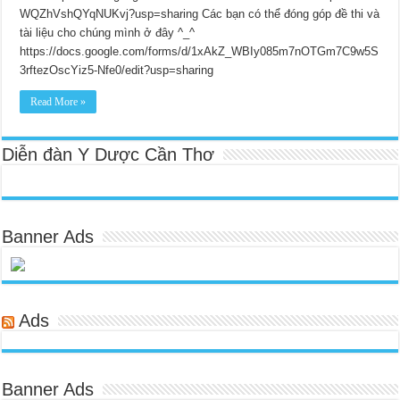
WQZhVshQYqNUKvj?usp=sharing Các bạn có thể đóng góp đề thi và
tài liệu cho chúng mình ở đây ^_^
https://docs.google.com/forms/d/1xAkZ_WBIy085m7nOTGm7C9w5S
3rftezOscYiz5-Nfe0/edit?usp=sharing
Read More »
Diễn đàn Y Dược Cần Thơ
Banner Ads
Ads
Banner Ads