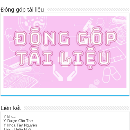
Đóng góp tài liệu
Liên kết
Y khoa
Y Dược Cần Thơ
Y khoa Tây Nguyên
Thừa Thiên Huế