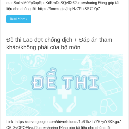
euIsSxrhvM0Fp3opRpcKdKmDsSQv8X6?usp=sharing Đóng góp tài
liệu cho chúng tôi: https://forms.gle/jbipNz7PbiSS7JYp7
Read More »
Đề thi Lao đợt chống dịch + Đáp án tham
khảo/không phải của bộ môn
Link: https://drive.google.com/drive/folders/1uS1kZL7Y67yiY8KKgu7
Q6_3yOPQEkyut?usp=sharing Đóng góp tài liệu cho chúng tôi: