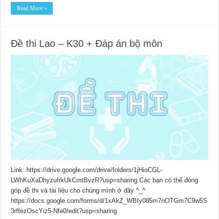
Read More »
Đề thi Lao – K30 + Đáp án bộ môn
Link: https://drive.google.com/drive/folders/1jHioCGL-
LWhKuXaDhyzufrkUkCmtBvzR?usp=sharing Các bạn có thể đóng
góp đề thi và tài liệu cho chúng mình ở đây ^_^
https://docs.google.com/forms/d/1xAkZ_WBIy085m7nOTGm7C9w5S
3rftezOscYiz5-Nfe0/edit?usp=sharing