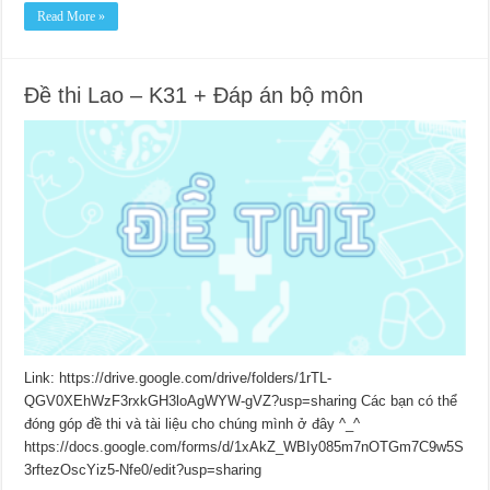
Read More »
Đề thi Lao – K31 + Đáp án bộ môn
Link: https://drive.google.com/drive/folders/1rTL-
QGV0XEhWzF3rxkGH3loAgWYW-gVZ?usp=sharing Các bạn có thể
đóng góp đề thi và tài liệu cho chúng mình ở đây ^_^
https://docs.google.com/forms/d/1xAkZ_WBIy085m7nOTGm7C9w5S
3rftezOscYiz5-Nfe0/edit?usp=sharing