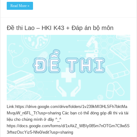
Read More »
Đề thi Lao – HKI K43 + Đáp án bộ môn
Link:https://drive.google.com/drive/folders/1v239kMI3HLSFh7bktMa
MvquW_n6FL_Tt?usp=sharing Các bạn có thể đóng góp đề thi và tài
liệu cho chúng mình ở đây ^_^
https://docs.google.com/forms/d/1xAkZ_WBIy085m7nOTGm7C9w5S
3rftezOscYiz5-Nfe0/edit?usp=sharing