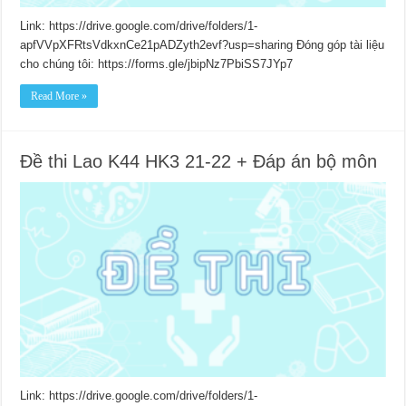
Link: https://drive.google.com/drive/folders/1-
apfVVpXFRtsVdkxnCe21pADZyth2evf?usp=sharing Đóng góp tài liệu
cho chúng tôi: https://forms.gle/jbipNz7PbiSS7JYp7
Read More »
Đề thi Lao K44 HK3 21-22 + Đáp án bộ môn
Link: https://drive.google.com/drive/folders/1-