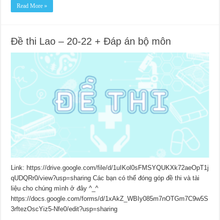
Read More »
Đề thi Lao – 20-22 + Đáp án bộ môn
Link: https://drive.google.com/file/d/1uIKol0sFMSYQUKXk72aeOpT1j
qUDQRr0/view?usp=sharing Các bạn có thể đóng góp đề thi và tài
liệu cho chúng mình ở đây ^_^
https://docs.google.com/forms/d/1xAkZ_WBIy085m7nOTGm7C9w5S
3rftezOscYiz5-Nfe0/edit?usp=sharing