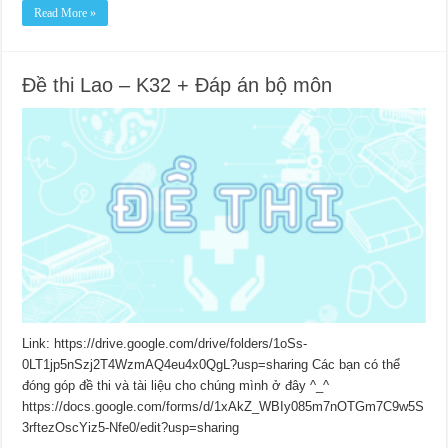
Read More »
Đề thi Lao – K32 + Đáp án bộ môn
Link: https://drive.google.com/drive/folders/1oSs-
0LT1jp5nSzj2T4WzmAQ4eu4x0QgL?usp=sharing Các bạn có thể
đóng góp đề thi và tài liệu cho chúng mình ở đây ^_^
https://docs.google.com/forms/d/1xAkZ_WBIy085m7nOTGm7C9w5S
3rftezOscYiz5-Nfe0/edit?usp=sharing