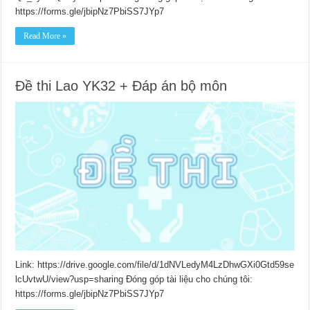
https://forms.gle/jbipNz7PbiSS7JYp7
Read More »
Đề thi Lao YK32 + Đáp án bộ môn
Link: https://drive.google.com/file/d/1dNVLedyM4LzDhwGXi0Gtd59se
lcUvtwU/view?usp=sharing Đóng góp tài liệu cho chúng tôi:
https://forms.gle/jbipNz7PbiSS7JYp7