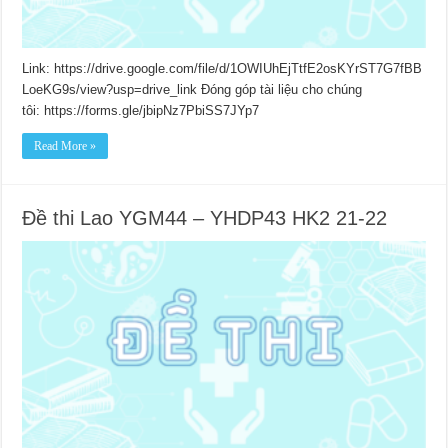
Link: https://drive.google.com/file/d/1OWIUhEjTtfE2osKYrST7G7fBB
LoeKG9s/view?usp=drive_link Đóng góp tài liệu cho chúng
tôi: https://forms.gle/jbipNz7PbiSS7JYp7
Read More »
Đề thi Lao YGM44 – YHDP43 HK2 21-22