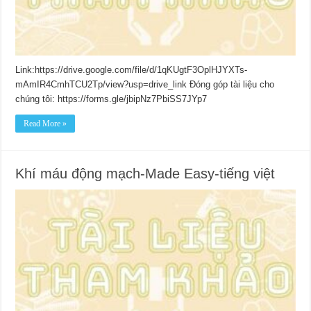
Link:https://drive.google.com/file/d/1qKUgtF3OplHJYXTs-
mAmIR4CmhTCU2Tp/view?usp=drive_link Đóng góp tài liệu cho
chúng tôi: https://forms.gle/jbipNz7PbiSS7JYp7
Read More »
Khí máu động mạch-Made Easy-tiếng việt