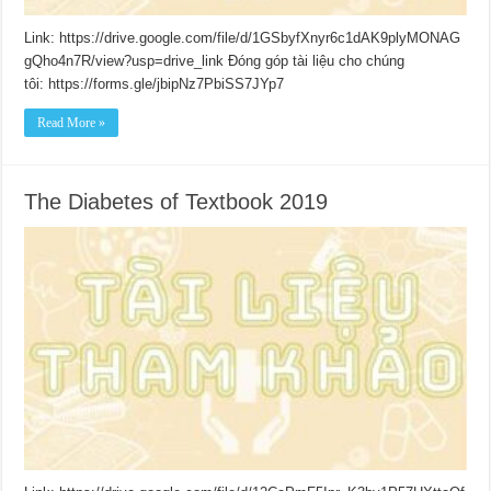
Link: https://drive.google.com/file/d/1GSbyfXnyr6c1dAK9plyMONAG
gQho4n7R/view?usp=drive_link Đóng góp tài liệu cho chúng
tôi: https://forms.gle/jbipNz7PbiSS7JYp7
Read More »
The Diabetes of Textbook 2019