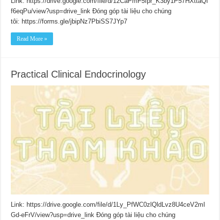
Link: https://drive.google.com/file/d/12CaPmF5Ipr_K3by1P57HXttaQf
f6eqPu/view?usp=drive_link Đóng góp tài liệu cho chúng
tôi: https://forms.gle/jbipNz7PbiSS7JYp7
Read More »
Practical Clinical Endocrinology
Link: https://drive.google.com/file/d/1Ly_PfWC0zlQldLvz8U4ceV2mI
Gd-eFrV/view?usp=drive_link Đóng góp tài liệu cho chúng