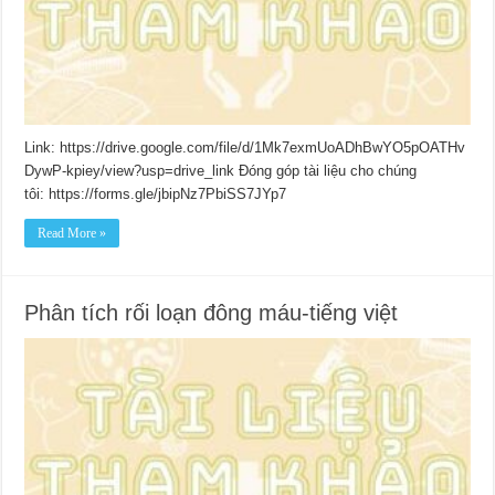
Link: https://drive.google.com/file/d/1Mk7exmUoADhBwYO5pOATHv
DywP-kpiey/view?usp=drive_link Đóng góp tài liệu cho chúng
tôi: https://forms.gle/jbipNz7PbiSS7JYp7
Read More »
Phân tích rối loạn đông máu-tiếng việt