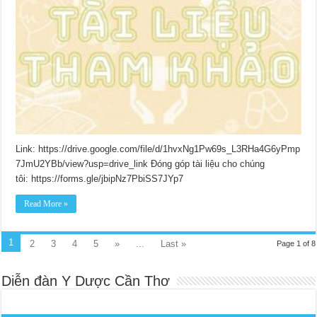
Link: https://drive.google.com/file/d/1hvxNg1Pw69s_L3RHa4G6yPmp
7JmU2YBb/view?usp=drive_link Đóng góp tài liệu cho chúng
tôi: https://forms.gle/jbipNz7PbiSS7JYp7
Read More »
1
2
3
4
5
»
...
Last »
Page 1 of 8
Diễn đàn Y Dược Cần Thơ