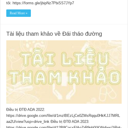
tôi: https://forms.gle/jbipNz7PbiSS7JYp7
Read More »
Tài liệu tham khảo về Đái tháo đường
Điều trị ĐTĐ ADA 2022:
https://drive.google.com/file/d/1mzlBEzLjCe0ZMsRqqu0HkKJJ7MRL
aa2U/view?usp=drive_link Điều trị ĐTĐ ADA 2023:
https://drive.google.com/file/d/12B8CocxFlAoZrR9nbfXKWnfwxj2jRgt-