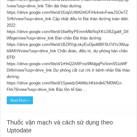
/view?usp=drive_link Tiền đái tháo đường:
https://drive.google.com/file/d/1lUajVzMADr8JFiHvkwtvFwwJSOe7Z
SHh/view?usp=drive_link Cập nhật điều trị Đái tháo đường toàn diện
2022:
https://drive.google.com/file/d/16wRtyPEmmMlkRojXKUJBZgaM_DIl
Wbge/view?usp=drive_link Bàn chân Đái tháo đường:
https://drive.google.com/file/d/1BZRVgLnkyEoOpoMBF0U74Yv3Wup
b9AKH/view?usp=drive_link Chẩn đoán, điều trị, dự phòng bàn chân
ĐTĐ:
https://drive.google.com/file/d/1rHnQ2ARFnst9MdgqPlv5nm551eWF
Dr8n/view?usp=drive_link Dự phòng cắt cụt chi ở bệnh nhân Đái tháo
đường:
https://drive.google.com/file/d/1SpwidzD4iMbchKktrdk67M0WGx-
Fkk76/view?usp=drive_link Bảo tồn tế bào …
Read More »
Thuốc vận mạch và cách sử dụng theo
Uptodate