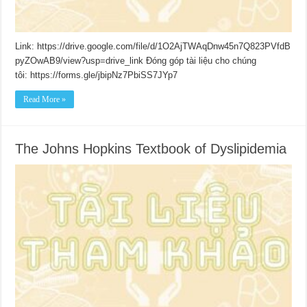
Link: https://drive.google.com/file/d/1O2AjTWAqDnw45n7Q823PVfdB
pyZOwAB9/view?usp=drive_link Đóng góp tài liệu cho chúng
tôi: https://forms.gle/jbipNz7PbiSS7JYp7
Read More »
The Johns Hopkins Textbook of Dyslipidemia