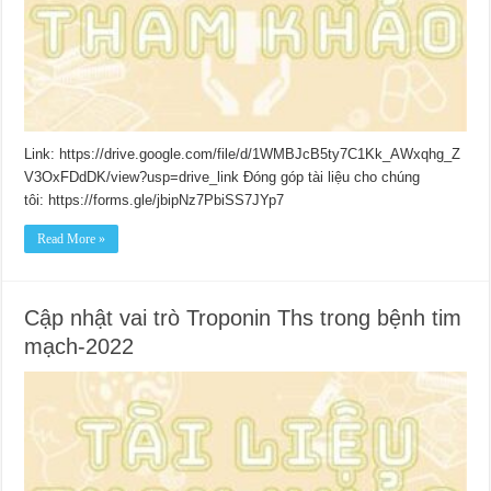
Link: https://drive.google.com/file/d/1WMBJcB5ty7C1Kk_AWxqhg_Z
V3OxFDdDK/view?usp=drive_link Đóng góp tài liệu cho chúng
tôi: https://forms.gle/jbipNz7PbiSS7JYp7
Read More »
Cập nhật vai trò Troponin Ths trong bệnh tim
mạch-2022