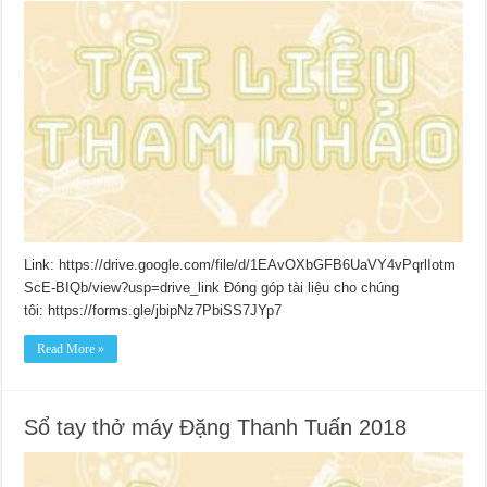
Link: https://drive.google.com/file/d/1EAvOXbGFB6UaVY4vPqrlIotm
ScE-BIQb/view?usp=drive_link Đóng góp tài liệu cho chúng
tôi: https://forms.gle/jbipNz7PbiSS7JYp7
Read More »
Sổ tay thở máy Đặng Thanh Tuấn 2018