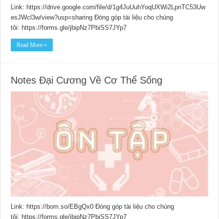
Link: https://drive.google.com/file/d/1g4JuUuhYoqUXWi2LpnTC53Uw
esJWcl3w/view?usp=sharing Đóng góp tài liệu cho chúng
tôi: https://forms.gle/jbipNz7PbiSS7JYp7
Read More »
Notes Đại Cương Về Cơ Thể Sống
Link: https://bom.so/EBgQx0 Đóng góp tài liệu cho chúng
tôi: https://forms.gle/jbipNz7PbiSS7JYp7