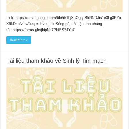
Link: https://drive.google.com/file/d/1hjXsOgqsBlrRNDJis1e3Lg3PZa
X9kDkp/view?usp=drive_link Đóng góp tài liệu cho chúng
tôi: https://forms.gle/jbipNz7PbiSS7JYp7
Read More »
Tài liệu tham khảo về Sinh lý Tim mạch