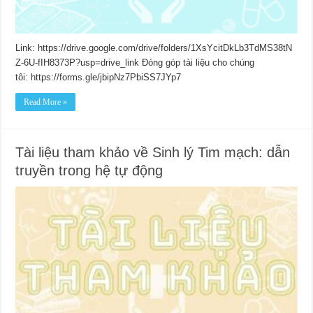
Link: https://drive.google.com/drive/folders/1XsYcitDkLb3TdMS38tN
Z-6U-fIH8373P?usp=drive_link Đóng góp tài liệu cho chúng
tôi: https://forms.gle/jbipNz7PbiSS7JYp7
Read More »
Tài liệu tham khảo về Sinh lý Tim mạch: dẫn
truyền trong hệ tự động