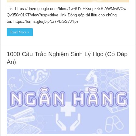
link: https://drive.google.com/file/d/1wRUYiHKsnpz8xBlAWMwWOw
Qv350g01KT/view?usp=drive_link Đóng góp tài liệu cho chúng
tôi: https://forms.gle/jbipNz7PbiSS7JYp7
Read More »
1000 Câu Trắc Nghiệm Sinh Lý Học (Có Đáp
Án)