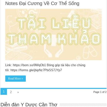
Notes Đại Cương Về Cơ Thể Sống
Link: https://bom.so/9WqOb1 Đóng góp tài liệu cho chúng
tôi: https://forms.gle/jbipNz7PbiSS7JYp7
Read More »
1
2
»
Page 1 of 2
Diễn đàn Y Dược Cần Thơ