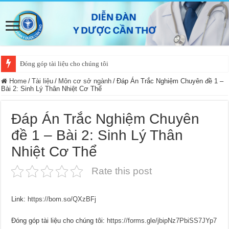
Đóng góp tài liệu cho chúng tôi
Home
/
Tài liệu
/
Môn cơ sở ngành
/
Đáp Án Trắc Nghiệm Chuyên đề 1 –
Bài 2: Sinh Lý Thân Nhiệt Cơ Thể
Đáp Án Trắc Nghiệm Chuyên
đề 1 – Bài 2: Sinh Lý Thân
Nhiệt Cơ Thể
Rate this post
Link:
https://bom.so/QXzBFj
Đóng góp tài liệu cho chúng tôi:
https://forms.gle/jbipNz7PbiSS7JYp7