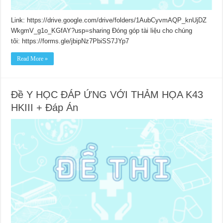
Link: https://drive.google.com/drive/folders/1AubCyvmAQP_knUjDZ
WkgmV_g1o_KGfAY?usp=sharing Đóng góp tài liệu cho chúng
tôi: https://forms.gle/jbipNz7PbiSS7JYp7
Read More »
Đề Y HỌC ĐÁP ỨNG VỚI THẢM HỌA K43
HKIII + Đáp Án