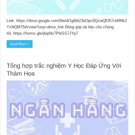
Link: https://drive.google.com/file/d/1g6tb23eOpc0QzwQEB7cbRNk2
YxNQM75A/view?usp=drive_link Đóng góp tài liệu cho chúng
tôi: https://forms.gle/jbipNz7PbiSS7JYp7
Read More »
Tổng hợp trắc nghiệm Y Học Đáp Ứng Với
Thảm Họa