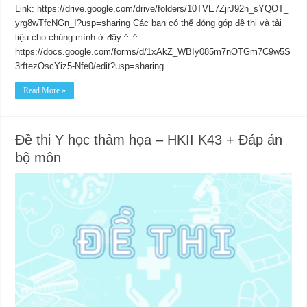
Link: https://drive.google.com/drive/folders/10TVE7ZjrJ92n_sYQOT_
yrg8wTfcNGn_I?usp=sharing Các bạn có thể đóng góp đề thi và tài
liệu cho chúng mình ở đây ^_^
https://docs.google.com/forms/d/1xAkZ_WBIy085m7nOTGm7C9w5S
3rftezOscYiz5-Nfe0/edit?usp=sharing
Read More »
Đề thi Y học thảm họa – HKII K43 + Đáp án
bộ môn