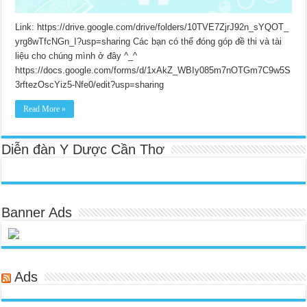
Link: https://drive.google.com/drive/folders/10TVE7ZjrJ92n_sYQOT_
yrg8wTfcNGn_I?usp=sharing Các bạn có thể đóng góp đề thi và tài
liệu cho chúng mình ở đây ^_^
https://docs.google.com/forms/d/1xAkZ_WBIy085m7nOTGm7C9w5S
3rftezOscYiz5-Nfe0/edit?usp=sharing
Read More »
Diễn đàn Y Dược Cần Thơ
Banner Ads
Ads