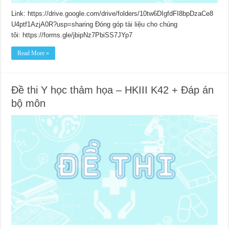
Link: https://drive.google.com/drive/folders/10tw6DIgfdFI8bpDzaCe8
U4ptf1AzjA0R?usp=sharing Đóng góp tài liệu cho chúng
tôi: https://forms.gle/jbipNz7PbiSS7JYp7
Read More »
Đề thi Y học thảm họa – HKIII K42 + Đáp án
bộ môn