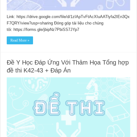
Link: https://drive.google.com/file/d/1zIApTvFtAcXIuAATlyfa2IEn3Qx
F7QRY/view?usp=sharing Đóng góp tài liệu cho chúng
tôi: https://forms.gle/jbipNz7PbiSS7JYp7
Read More »
Đề Y Học Đáp Ứng Với Thảm Họa Tổng hợp
đề thi K42-43 + Đáp Án