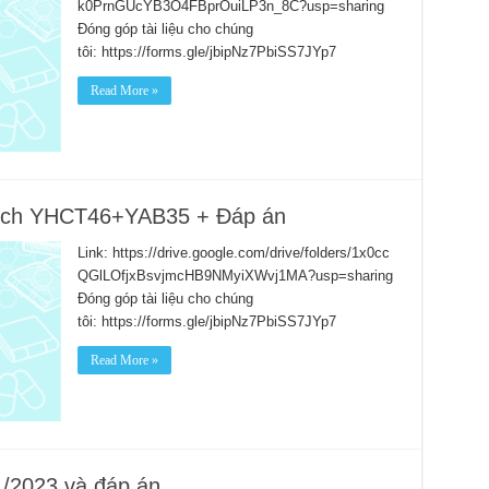
k0PrnGUcYB3O4FBprOuiLP3n_8C?usp=sharing
Đóng góp tài liệu cho chúng
tôi: https://forms.gle/jbipNz7PbiSS7JYp7
Read More »
 dịch YHCT46+YAB35 + Đáp án
Link: https://drive.google.com/drive/folders/1x0cc
QGlLOfjxBsvjmcHB9NMyiXWvj1MA?usp=sharing
Đóng góp tài liệu cho chúng
tôi: https://forms.gle/jbipNz7PbiSS7JYp7
Read More »
1/2023 và đáp án