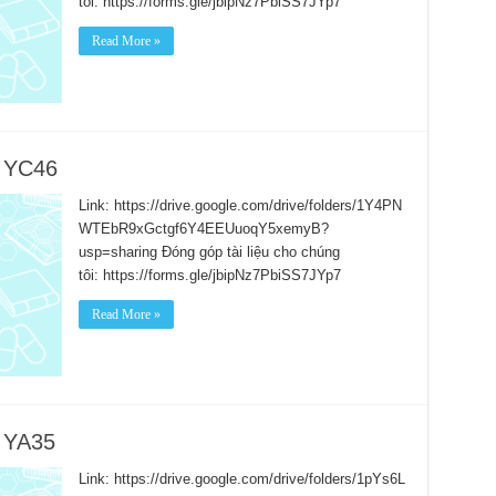
tôi: https://forms.gle/jbipNz7PbiSS7JYp7
Read More »
h YC46
Link: https://drive.google.com/drive/folders/1Y4PN
WTEbR9xGctgf6Y4EEUuoqY5xemyB?
usp=sharing Đóng góp tài liệu cho chúng
tôi: https://forms.gle/jbipNz7PbiSS7JYp7
Read More »
h YA35
Link: https://drive.google.com/drive/folders/1pYs6L