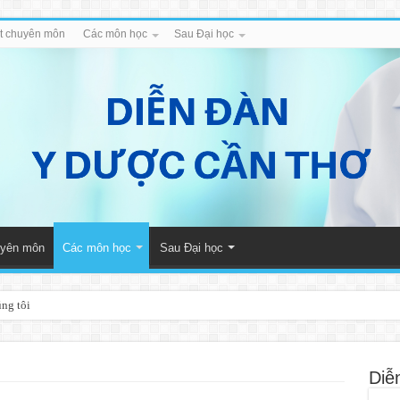
iết chuyên môn
Các môn học
Sau Đại học
huyên môn
Các môn học
Sau Đại học
úng tôi
Diễ