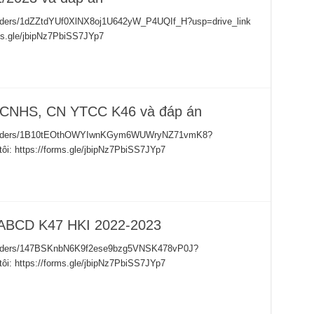
e/folders/1dZZtdYUf0XlNX8oj1U642yW_P4UQIf_H?usp=drive_link
rms.gle/jbipNz7PbiSS7JYp7
, CNHS, CN YTCC K46 và đáp án
ive/folders/1B10tEOthOWYIwnKGym6WUWryNZ71vmK8?
tôi: https://forms.gle/jbipNz7PbiSS7JYp7
YABCD K47 HKI 2022-2023
ve/folders/147BSKnbN6K9f2ese9bzg5VNSK478vP0J?
tôi: https://forms.gle/jbipNz7PbiSS7JYp7