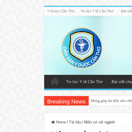
Y Dược Cần Thơ
Tin tức Y tế Cần Thơ
..Bài v
Tin tức Y tế Cần Thơ
..Bài viết c
Breaking News
Đóng góp tài liệu cho ch
Home
/
Tài liệu
/
Môn cơ sở ngành