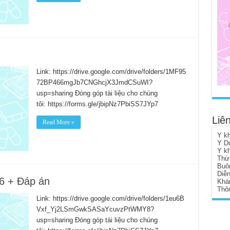
Link: https://drive.google.com/drive/folders/1MF95
72BP466mgJb7CNGhcjX3JmdCSuWI?
usp=sharing Đóng góp tài liệu cho chúng
tôi: https://forms.gle/jbipNz7PbiSS7JYp7
Liên
Read More »
Y k
Y D
Y k
Thừ
Buô
Diễ
46 + Đáp án
Khá
Thôn
Link: https://drive.google.com/drive/folders/1eu6B
Vxf_Yj2LSmGwkSASaYcuvzPtWMY8?
usp=sharing Đóng góp tài liệu cho chúng