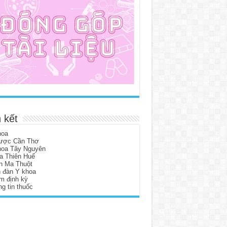
 kết
hoa
ược Cần Thơ
hoa Tây Nguyên
a Thiên Huế
n Ma Thuột
n đàn Y khoa
m định kỳ
g tin thuốc