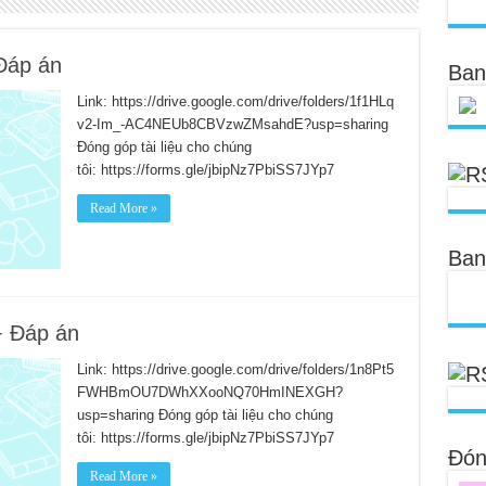
Đáp án
Ban
Link: https://drive.google.com/drive/folders/1f1HLq
v2-Im_-AC4NEUb8CBVzwZMsahdE?usp=sharing
Đóng góp tài liệu cho chúng
tôi: https://forms.gle/jbipNz7PbiSS7JYp7
Read More »
Ban
+ Đáp án
Link: https://drive.google.com/drive/folders/1n8Pt5
FWHBmOU7DWhXXooNQ70HmINEXGH?
usp=sharing Đóng góp tài liệu cho chúng
tôi: https://forms.gle/jbipNz7PbiSS7JYp7
Đóng
Read More »