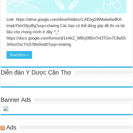
Link: https://drive.google.com/drive/folders/1-AEbgS9tMwbe6a4KA-
tmpbYbmSfjryBg?usp=sharing Các bạn có thể đóng góp đề thi và tài
liệu cho chúng mình ở đây ^_^
https://docs.google.com/forms/d/1xAkZ_WBIy085m7nOTGm7C9w5S
3rftezOscYiz5-Nfe0/edit?usp=sharing
Read More »
Diễn đàn Y Dược Cần Thơ
Banner Ads
Ads