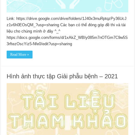
Link: https://drive.google.com/drive/folders/1J40x3rnuRptqzPy36UcJ
z1v6h0EOsQM_?usp=sharing Các bạn có thể đóng góp đề thi và tài
liệu cho chúng mình ở đây ^_^
https://docs.google.com/forms/d/1xAkZ_WBIy085m7nOTGm7C9w5S
3rftezOscYiz5-Nfe0/edit?usp=sharing
Read More »
Hình ảnh thực tập Giải phẫu bệnh – 2021