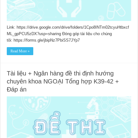
Link: https://drive.google.com/drive/folders/1Cpo8INTm02tcyuHtbxcf
ML_gpPCU5zDX?usp=sharing Đóng góp tài liệu cho chúng
tôi: https://forms.gle/jbipNz7PbiSS7JYp7
Read More »
Tài liệu + Ngân hàng đề thi định hướng
chuyên khoa NGOẠI Tổng hợp K39-42 +
Đáp án