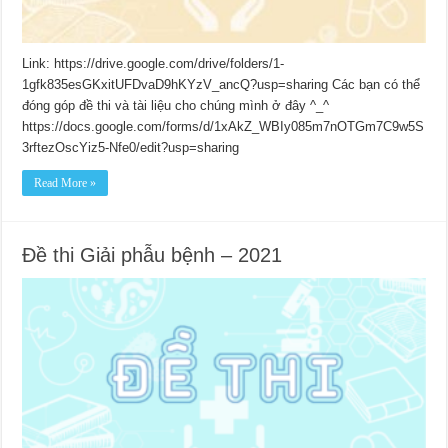
Link: https://drive.google.com/drive/folders/1-
1gfk835esGKxitUFDvaD9hKYzV_ancQ?usp=sharing Các bạn có thể
đóng góp đề thi và tài liệu cho chúng mình ở đây ^_^
https://docs.google.com/forms/d/1xAkZ_WBIy085m7nOTGm7C9w5S
3rftezOscYiz5-Nfe0/edit?usp=sharing
Read More »
Đề thi Giải phẫu bệnh – 2021