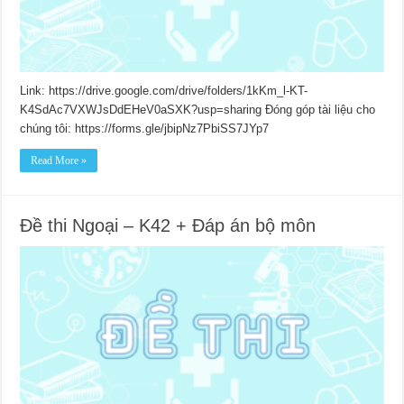
Link: https://drive.google.com/drive/folders/1kKm_l-KT-
K4SdAc7VXWJsDdEHeV0aSXK?usp=sharing Đóng góp tài liệu cho
chúng tôi: https://forms.gle/jbipNz7PbiSS7JYp7
Read More »
Đề thi Ngoại – K42 + Đáp án bộ môn