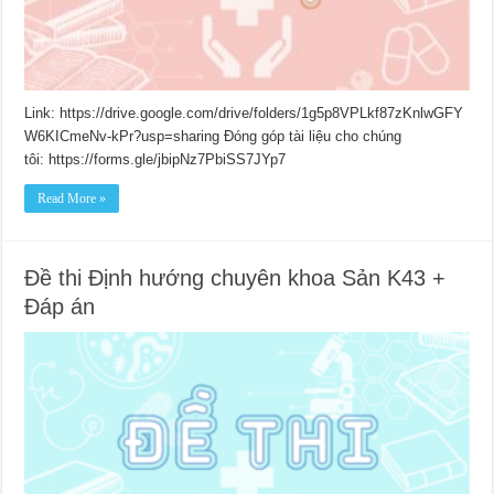
Link: https://drive.google.com/drive/folders/1g5p8VPLkf87zKnlwGFY
W6KICmeNv-kPr?usp=sharing Đóng góp tài liệu cho chúng
tôi: https://forms.gle/jbipNz7PbiSS7JYp7
Read More »
Đề thi Định hướng chuyên khoa Sản K43 +
Đáp án