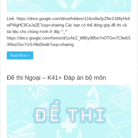
Link: https://drive.google.com/drive/folders/1J4zo0w3yZNvS1MlyHx6
wPWgHC9CeJa2E?usp=sharing Các bạn có thể đóng góp đề thi và
tài liệu cho chúng mình ở đây ^_^
https://docs.google.com/forms/d/1xAkZ_WBIy085m7nOTGm7C9w5S
3rftezOscYiz5-Nfe0/edit?usp=sharing
Read More »
Đề thi Ngoại – K41+ Đáp án bộ môn