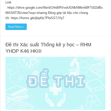
Link
: https://drive.google.com/file/d/1HnBRVvwUGNkN96m68FTd32dBs
MASNT35/view?usp=sharing Đóng góp tài liệu cho chúng
tôi: https://forms.gle/jbipNz7PbiSS7JYp7
Read More »
Đề thi Xác suất Thống kê y học – RHM
YHDP K46 HKIII