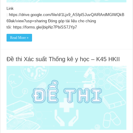
Link
: https://drive.google.com/file/d/1Ljx9_ASfplSJuvQAlRArdMGlWQkB
69ak/view?usp=sharing Đóng góp tài liệu cho chúng
tôi: https://forms.gle/jbipNz7PbiSS7JYp7
Read More »
Đề thi Xác suất Thống kê y học – K45 HKII