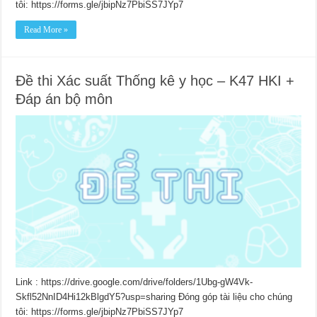
tôi: https://forms.gle/jbipNz7PbiSS7JYp7
Read More »
Đề thi Xác suất Thống kê y học – K47 HKI +
Đáp án bộ môn
Link : https://drive.google.com/drive/folders/1Ubg-gW4Vk-
Skfl52NnID4Hi12kBlgdY5?usp=sharing Đóng góp tài liệu cho chúng
tôi: https://forms.gle/jbipNz7PbiSS7JYp7