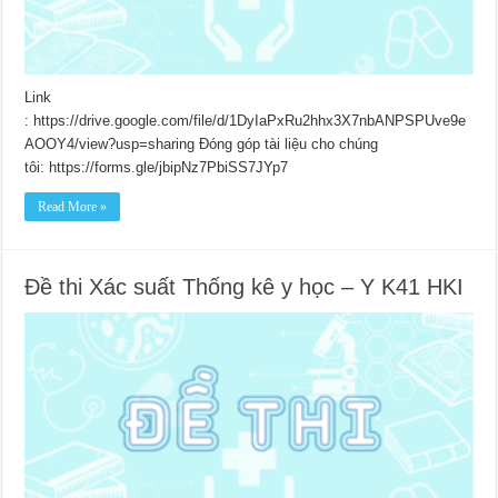
Link
: https://drive.google.com/file/d/1DyIaPxRu2hhx3X7nbANPSPUve9e
AOOY4/view?usp=sharing Đóng góp tài liệu cho chúng
tôi: https://forms.gle/jbipNz7PbiSS7JYp7
Read More »
Đề thi Xác suất Thống kê y học – Y K41 HKI