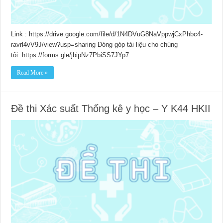
Link : https://drive.google.com/file/d/1N4DVuG8NaVppwjCxPhbc4-
ravrl4vV9J/view?usp=sharing Đóng góp tài liệu cho chúng
tôi: https://forms.gle/jbipNz7PbiSS7JYp7
Read More »
Đề thi Xác suất Thống kê y học – Y K44 HKII