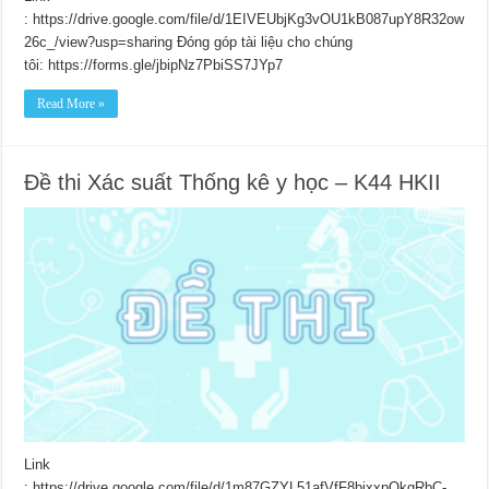
: https://drive.google.com/file/d/1EIVEUbjKg3vOU1kB087upY8R32ow
26c_/view?usp=sharing Đóng góp tài liệu cho chúng
tôi: https://forms.gle/jbipNz7PbiSS7JYp7
Read More »
Đề thi Xác suất Thống kê y học – K44 HKII
Link
: https://drive.google.com/file/d/1m87GZYL51afVfF8bjxxpQkgRbC-