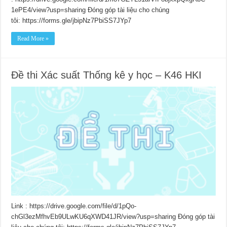
1ePE4/view?usp=sharing Đóng góp tài liệu cho chúng
tôi: https://forms.gle/jbipNz7PbiSS7JYp7
Read More »
Đề thi Xác suất Thống kê y học – K46 HKI
Link : https://drive.google.com/file/d/1pQo-
chGl3ezMfhvEb9ULwKU6qXWD41JR/view?usp=sharing Đóng góp tài