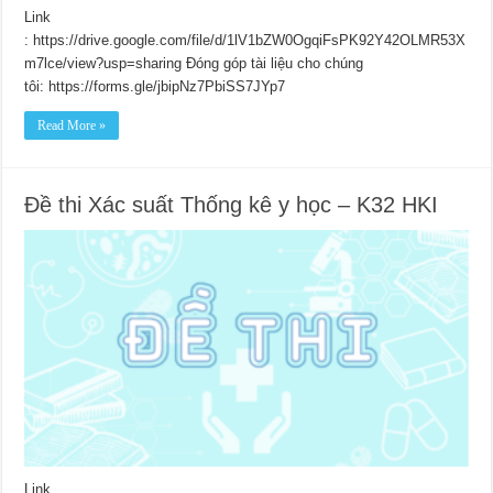
Link
: https://drive.google.com/file/d/1lV1bZW0OgqiFsPK92Y42OLMR53X
m7lce/view?usp=sharing Đóng góp tài liệu cho chúng
tôi: https://forms.gle/jbipNz7PbiSS7JYp7
Read More »
Đề thi Xác suất Thống kê y học – K32 HKI
Link