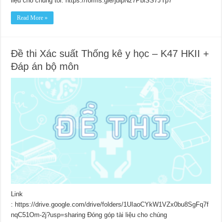
liệu cho chúng tôi: https://forms.gle/jbipNz7PbiSS7JYp7
Read More »
Đề thi Xác suất Thống kê y học – K47 HKII +
Đáp án bộ môn
Link
: https://drive.google.com/drive/folders/1UIaoCYkW1VZx0bu8SgFq7f
nqC51Om-2j?usp=sharing Đóng góp tài liệu cho chúng