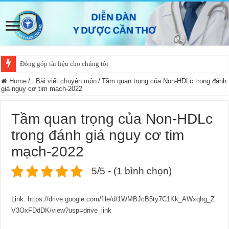
Đóng góp tài liệu cho chúng tôi
Home
/
..Bài viết chuyên môn
/
Tầm quan trọng của Non-HDLc trong đánh
giá nguy cơ tim mạch-2022
Tầm quan trọng của Non-HDLc
trong đánh giá nguy cơ tim
mạch-2022
5/5 - (1 bình chọn)
Link:
https://drive.google.com/file/d/1WMBJcB5ty7C1Kk_AWxqhg_Z
V3OxFDdDK/view?usp=drive_link