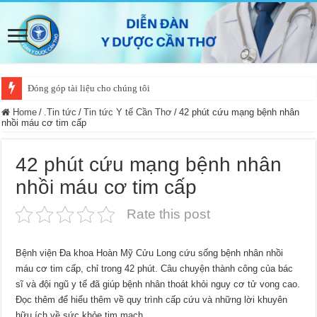
Đóng góp tài liệu cho chúng tôi
Home
/
.Tin tức
/
Tin tức Y tế Cần Thơ
/
42 phút cứu mạng bệnh nhân
nhồi máu cơ tim cấp
42 phút cứu mạng bệnh nhân
nhồi máu cơ tim cấp
Rate this post
Bệnh viện Đa khoa Hoàn Mỹ Cửu Long cứu sống bệnh nhân nhồi
máu cơ tim cấp, chỉ trong 42 phút. Câu chuyện thành công của bác
sĩ và đội ngũ y tế đã giúp bệnh nhân thoát khỏi nguy cơ tử vong cao.
Đọc thêm để hiểu thêm về quy trình cấp cứu và những lời khuyên
hữu ích về sức khỏe tim mạch.