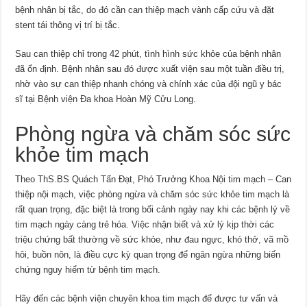
bệnh nhân bị tắc, do đó cần can thiệp mạch vành cấp cứu và đặt
stent tái thông vị trí bị tắc.
Sau can thiệp chỉ trong 42 phút, tình hình sức khỏe của bệnh nhân
đã ổn định. Bệnh nhân sau đó được xuất viện sau một tuần điều trị,
nhờ vào sự can thiệp nhanh chóng và chính xác của đội ngũ y bác
sĩ tại Bệnh viện Đa khoa Hoàn Mỹ Cửu Long.
Phòng ngừa và chăm sóc sức
khỏe tim mạch
Theo ThS.BS Quách Tấn Đạt, Phó Trưởng Khoa Nội tim mạch – Can
thiệp nội mạch, việc phòng ngừa và chăm sóc sức khỏe tim mạch là
rất quan trọng, đặc biệt là trong bối cảnh ngày nay khi các bệnh lý về
tim mạch ngày càng trẻ hóa. Việc nhận biết và xử lý kịp thời các
triệu chứng bất thường về sức khỏe, như đau ngực, khó thở, vã mồ
hôi, buồn nôn, là điều cực kỳ quan trọng để ngăn ngừa những biến
chứng nguy hiểm từ bệnh tim mạch.
Hãy đến các bệnh viện chuyên khoa tim mạch để được tư vấn và