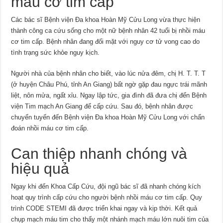
máu cơ tim cấp
Các bác sĩ Bệnh viện Đa khoa Hoàn Mỹ Cửu Long vừa thực hiện
thành công ca cứu sống cho một nữ bệnh nhân 42 tuổi bị nhồi máu
cơ tim cấp. Bệnh nhân đang đối mặt với nguy cơ tử vong cao do
tình trạng sức khỏe nguy kịch.
Người nhà của bệnh nhân cho biết, vào lúc nửa đêm, chị H. T. T. T
(ở huyện Châu Phú, tỉnh An Giang) bất ngờ gặp đau ngực trái mãnh
liệt, nôn mửa, ngất xỉu. Ngay lập tức, gia đình đã đưa chị đến Bệnh
viện Tim mạch An Giang để cấp cứu. Sau đó, bệnh nhân được
chuyển tuyến đến Bệnh viện Đa khoa Hoàn Mỹ Cửu Long với chẩn
đoán nhồi máu cơ tim cấp.
Can thiệp nhanh chóng và
hiệu quả
Ngay khi đến Khoa Cấp Cứu, đội ngũ bác sĩ đã nhanh chóng kích
hoạt quy trình cấp cứu cho người bệnh nhồi máu cơ tim cấp. Quy
trình CODE STEMI đã được triển khai ngay và kịp thời. Kết quả
chụp mạch máu tim cho thấy một nhánh mạch máu lớn nuôi tim của