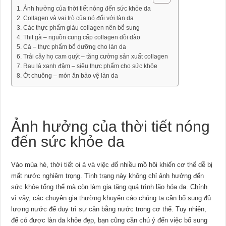
Ảnh hưởng của thời tiết nóng đến sức khỏe da
Collagen và vai trò của nó đối với làn da
Các thực phẩm giàu collagen nên bổ sung
Thịt gà – nguồn cung cấp collagen dồi dào
Cá – thực phẩm bổ dưỡng cho làn da
Trái cây họ cam quýt – tăng cường sản xuất collagen
Rau lá xanh đậm – siêu thực phẩm cho sức khỏe
Ớt chuông – món ăn bảo vệ làn da
Ảnh hưởng của thời tiết nóng
đến sức khỏe da
Vào mùa hè, thời tiết oi ả và việc đổ nhiều mồ hôi khiến cơ thể dễ bị
mất nước nghiêm trọng. Tình trạng này không chỉ ảnh hưởng đến
sức khỏe tổng thể mà còn làm gia tăng quá trình lão hóa da. Chính
vì vậy, các chuyên gia thường khuyến cáo chúng ta cần bổ sung đủ
lượng nước để duy trì sự cân bằng nước trong cơ thể. Tuy nhiên,
để có được làn da khỏe đẹp, bạn cũng cần chú ý đến việc bổ sung