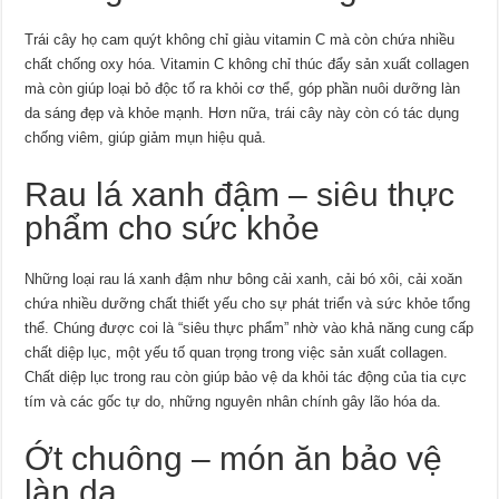
Trái cây họ cam quýt không chỉ giàu vitamin C mà còn chứa nhiều
chất chống oxy hóa. Vitamin C không chỉ thúc đẩy sản xuất collagen
mà còn giúp loại bỏ độc tố ra khỏi cơ thể, góp phần nuôi dưỡng làn
da sáng đẹp và khỏe mạnh. Hơn nữa, trái cây này còn có tác dụng
chống viêm, giúp giảm mụn hiệu quả.
Rau lá xanh đậm – siêu thực
phẩm cho sức khỏe
Những loại rau lá xanh đậm như bông cải xanh, cải bó xôi, cải xoăn
chứa nhiều dưỡng chất thiết yếu cho sự phát triển và sức khỏe tổng
thể. Chúng được coi là “siêu thực phẩm” nhờ vào khả năng cung cấp
chất diệp lục, một yếu tố quan trọng trong việc sản xuất collagen.
Chất diệp lục trong rau còn giúp bảo vệ da khỏi tác động của tia cực
tím và các gốc tự do, những nguyên nhân chính gây lão hóa da.
Ớt chuông – món ăn bảo vệ
làn da