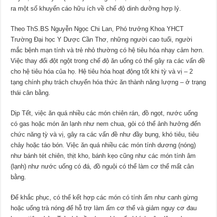
ra một số khuyến cáo hữu ích về chế độ dinh dưỡng hợp lý.
Theo ThS.BS Nguyễn Ngọc Chi Lan, Phó trưởng Khoa YHCT
Trường Đại học Y Dược Cần Thơ, những người cao tuổi, người
mắc bệnh mạn tính và trẻ nhỏ thường có hệ tiêu hóa nhạy cảm hơn.
Việc thay đổi đột ngột trong chế độ ăn uống có thể gây ra các vấn đề
cho hệ tiêu hóa của họ. Hệ tiêu hóa hoạt động tốt khi tỳ và vị – 2
tạng chính phụ trách chuyển hóa thức ăn thành năng lượng – ở trạng
thái cân bằng.
Dịp Tết, việc ăn quá nhiều các món chiên rán, đồ ngọt, nước uống
có gas hoặc món ăn lạnh như nem chua, gỏi có thể ảnh hưởng đến
chức năng tỳ và vị, gây ra các vấn đề như đầy bụng, khó tiêu, tiêu
chảy hoặc táo bón. Việc ăn quá nhiều các món tính dương (nóng)
như bánh tét chiên, thịt kho, bánh kẹo cũng như các món tính âm
(lạnh) như nước uống có đá, đồ nguội có thể làm cơ thể mất cân
bằng.
Để khắc phục, có thể kết hợp các món có tính ấm như canh gừng
hoặc uống trà nóng để hỗ trợ làm ấm cơ thể và giảm nguy cơ đau