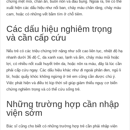
chứng mệt mỏi, chán ăn, buồn nôn và đau bụng. Ngoài ra, trẻ có thể
xuất hiện các dấu hiệu như nổi ban, chảy máu chân răng, chảy máu
cam, hoặc có những vết bầm tím ở chỗ tiêm.
Các dấu hiệu nghiêm trọng
và cần cấp cứu
Nếu trẻ có các triệu chứng trở nặng như sốt cao liên tục, nhiệt độ hạ
nhanh dưới 36 độ C, da xanh xao, lạnh và ẩm, chảy máu mũi hoặc
lợi, có nhiều nốt xuất huyết trên da, hoặc nôn ra máu, đây là lúc cần
phải cấp cứu ngay. Các dấu hiệu khác như đi ngoài phân đen, ngủ li
bì, hoặc quấy khóc không ngừng ở trẻ em cũng cần được chú ý.
Việc phát hiện và điều trị kịp thời sẽ giúp giảm thiểu nguy cơ biến
chứng nghiêm trọng và có thể cứu sống trẻ.
Những trường hợp cần nhập
viện sớm
Bác sĩ cũng cho biết có những trường hợp trẻ cần phải nhập viện