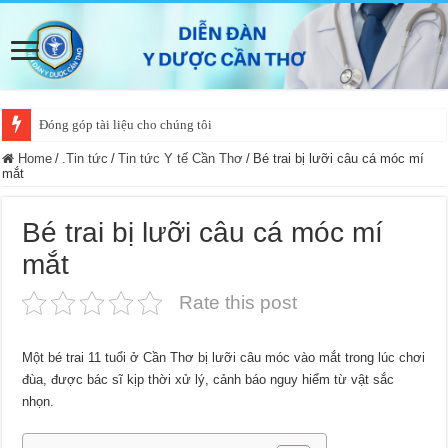
Đóng góp tài liệu cho chúng tôi
Home
/
.Tin tức
/
Tin tức Y tế Cần Thơ
/
Bé trai bị lưỡi câu cá móc mí
mắt
Bé trai bị lưỡi câu cá móc mí
mắt
Rate this post
Một bé trai 11 tuổi ở Cần Thơ bị lưỡi câu móc vào mắt trong lúc chơi
đùa, được bác sĩ kịp thời xử lý, cảnh báo nguy hiểm từ vật sắc
nhọn.