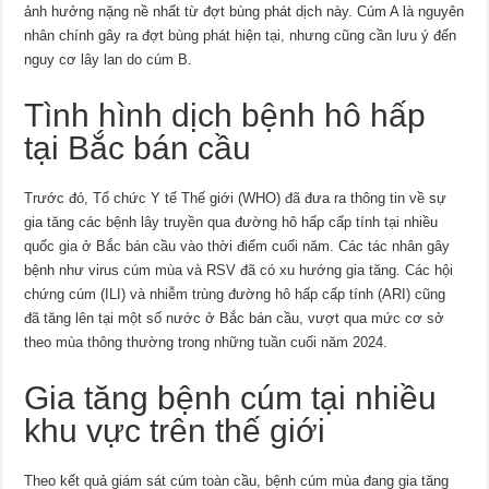
ảnh hưởng nặng nề nhất từ đợt bùng phát dịch này. Cúm A là nguyên
nhân chính gây ra đợt bùng phát hiện tại, nhưng cũng cần lưu ý đến
nguy cơ lây lan do cúm B.
Tình hình dịch bệnh hô hấp
tại Bắc bán cầu
Trước đó, Tổ chức Y tế Thế giới (WHO) đã đưa ra thông tin về sự
gia tăng các bệnh lây truyền qua đường hô hấp cấp tính tại nhiều
quốc gia ở Bắc bán cầu vào thời điểm cuối năm. Các tác nhân gây
bệnh như virus cúm mùa và RSV đã có xu hướng gia tăng. Các hội
chứng cúm (ILI) và nhiễm trùng đường hô hấp cấp tính (ARI) cũng
đã tăng lên tại một số nước ở Bắc bán cầu, vượt qua mức cơ sở
theo mùa thông thường trong những tuần cuối năm 2024.
Gia tăng bệnh cúm tại nhiều
khu vực trên thế giới
Theo kết quả giám sát cúm toàn cầu, bệnh cúm mùa đang gia tăng