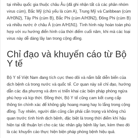
tại nhiều quốc gia thuộc châu Âu (đã ghi nhận tất cả các phân nhóm
virus cúm), Bắc Mỹ (chủ yếu là cúm A), Trung Mỹ và Caribbean (cúm
A/H3N2), Tây Phi (cúm B), Bắc Phi (cúm A/H3N2), Đông Phi (cúm B)
và nhiều nước ở châu Á (cúm A/H1N1). Tình hình này hoàn toàn phù
hợp với xu hướng điển hình của thời điểm cuối năm, khi mà các loại
virus này dễ dàng lây lan trong cộng đồng.
Chỉ đạo và khuyến cáo từ Bộ
Y tế
Bộ Y tế Việt Nam đang tích cực theo dõi và nắm bắt diễn biến của
dịch bệnh cả trong nước và quốc tế. Cơ quan này sẽ chỉ đạo, hướng
dẫn các địa phương và đơn vị triển khai các biện pháp phòng ngừa
phù hợp và kịp thời. Đồng thời, Bộ Y tế cũng cam kết cung cấp
thông tin chính xác để không gây hoang mang hay lo lắng trong cộng
đồng. Tuy nhiên, người dân cũng cần phải cẩn trọng và không chủ
quan trước tình hình dịch bệnh, đặc biệt là trong thời điểm khí hậu
hiện tại rất thuận lợi cho các tác nhân gây bệnh lây lan, kèm theo đó
là các khuyến cáo thực hiện biện pháp phòng bệnh hiệu quả.