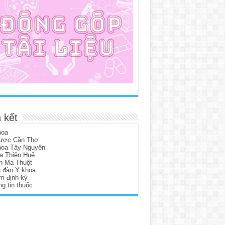
 kết
hoa
ược Cần Thơ
hoa Tây Nguyên
a Thiên Huế
n Ma Thuột
n đàn Y khoa
m định kỳ
g tin thuốc