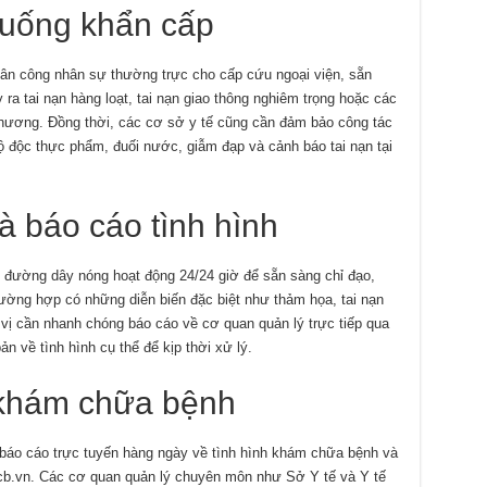
huống khẩn cấp
hân công nhân sự thường trực cho cấp cứu ngoại viện, sẵn
ra tai nạn hàng loạt, tai nạn giao thông nghiêm trọng hoặc các
phương. Đồng thời, các cơ sở y tế cũng cần đảm bảo công tác
 độc thực phẩm, đuối nước, giẫm đạp và cảnh báo tai nạn tại
 báo cáo tình hình
ì đường dây nóng hoạt động 24/24 giờ để sẵn sàng chỉ đạo,
rường hợp có những diễn biến đặc biệt như thảm họa, tai nạn
vị cần nhanh chóng báo cáo về cơ quan quản lý trực tiếp qua
 về tình hình cụ thể để kịp thời xử lý.
 khám chữa bệnh
áo cáo trực tuyến hàng ngày về tình hình khám chữa bệnh và
.kcb.vn. Các cơ quan quản lý chuyên môn như Sở Y tế và Y tế