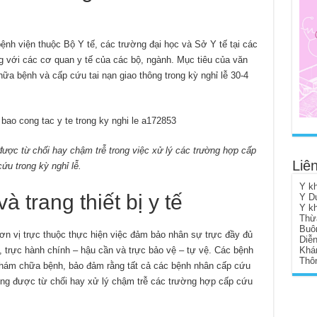
nh viện thuộc Bộ Y tế, các trường đại học và Sở Y tế tại các
g với các cơ quan y tế của các bộ, ngành. Mục tiêu của văn
a bệnh và cấp cứu tai nạn giao thông trong kỳ nghỉ lễ 30-4
ược từ chối hay chậm trễ trong việc xử lý các trường hợp cấp
Liên
cứu trong kỳ nghỉ lễ.
Y k
 trang thiết bị y tế
Y D
Y k
Thừ
Buô
ơn vị trực thuộc thực hiện việc đảm bảo nhân sự trực đầy đủ
Diễ
Khá
, trực hành chính – hậu cần và trực bảo vệ – tự vệ. Các bệnh
Thôn
khám chữa bệnh, bảo đảm rằng tất cả các bệnh nhân cấp cứu
hông được từ chối hay xử lý chậm trễ các trường hợp cấp cứu