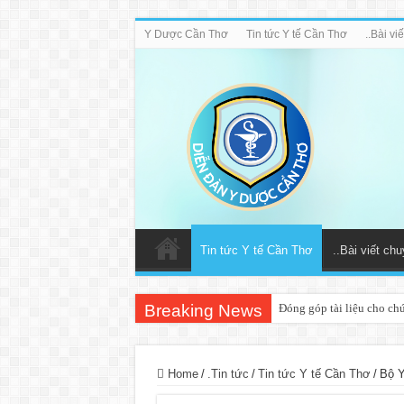
Y Dược Cần Thơ
Tin tức Y tế Cần Thơ
..Bài v
Tin tức Y tế Cần Thơ
..Bài viết ch
Breaking News
Đóng góp tài liệu cho ch
Home
/
.Tin tức
/
Tin tức Y tế Cần Thơ
/
Bộ Y