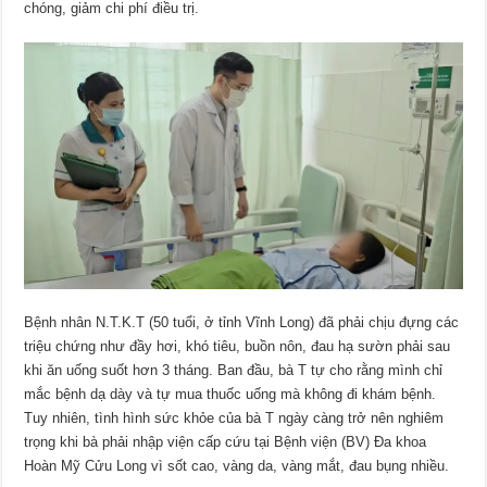
chóng, giảm chi phí điều trị.
Bệnh nhân N.T.K.T (50 tuổi, ở tỉnh Vĩnh Long) đã phải chịu đựng các
triệu chứng như đầy hơi, khó tiêu, buồn nôn, đau hạ sườn phải sau
khi ăn uống suốt hơn 3 tháng. Ban đầu, bà T tự cho rằng mình chỉ
mắc bệnh dạ dày và tự mua thuốc uống mà không đi khám bệnh.
Tuy nhiên, tình hình sức khỏe của bà T ngày càng trở nên nghiêm
trọng khi bà phải nhập viện cấp cứu tại Bệnh viện (BV) Đa khoa
Hoàn Mỹ Cửu Long vì sốt cao, vàng da, vàng mắt, đau bụng nhiều.