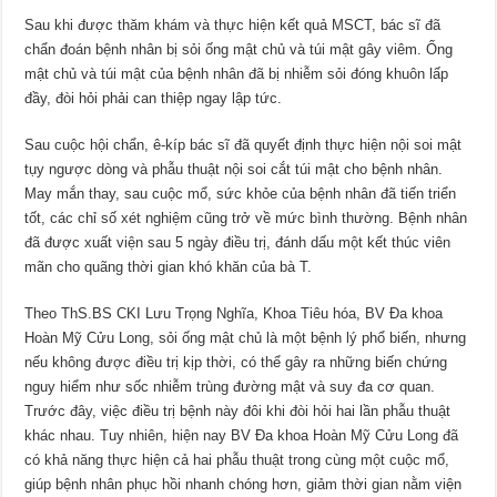
Sau khi được thăm khám và thực hiện kết quả MSCT, bác sĩ đã
chẩn đoán bệnh nhân bị sỏi ống mật chủ và túi mật gây viêm. Ống
mật chủ và túi mật của bệnh nhân đã bị nhiễm sỏi đóng khuôn lấp
đầy, đòi hỏi phải can thiệp ngay lập tức.
Sau cuộc hội chẩn, ê-kíp bác sĩ đã quyết định thực hiện nội soi mật
tụy ngược dòng và phẫu thuật nội soi cắt túi mật cho bệnh nhân.
May mắn thay, sau cuộc mổ, sức khỏe của bệnh nhân đã tiến triển
tốt, các chỉ số xét nghiệm cũng trở về mức bình thường. Bệnh nhân
đã được xuất viện sau 5 ngày điều trị, đánh dấu một kết thúc viên
mãn cho quãng thời gian khó khăn của bà T.
Theo ThS.BS CKI Lưu Trọng Nghĩa, Khoa Tiêu hóa, BV Đa khoa
Hoàn Mỹ Cửu Long, sỏi ống mật chủ là một bệnh lý phổ biến, nhưng
nếu không được điều trị kịp thời, có thể gây ra những biến chứng
nguy hiểm như sốc nhiễm trùng đường mật và suy đa cơ quan.
Trước đây, việc điều trị bệnh này đôi khi đòi hỏi hai lần phẫu thuật
khác nhau. Tuy nhiên, hiện nay BV Đa khoa Hoàn Mỹ Cửu Long đã
có khả năng thực hiện cả hai phẫu thuật trong cùng một cuộc mổ,
giúp bệnh nhân phục hồi nhanh chóng hơn, giảm thời gian nằm viện