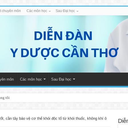
iết chuyên môn
Các môn học
Sau Đại học
uyên môn
Các môn học
Sau Đại học
úng tôi
ốt, cần tây bảo vệ cơ thể khỏi độc tố từ khói thuốc, không khí ô
Diễ