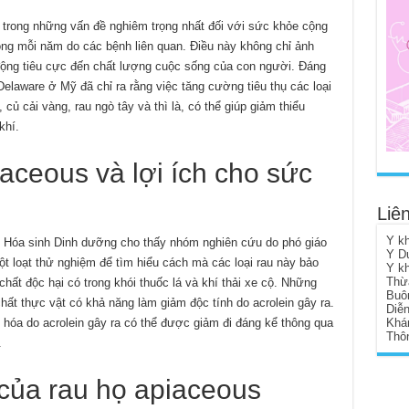
 trong những vấn đề nghiêm trọng nhất đối với sức khỏe cộng
vong mỗi năm do các bệnh liên quan. Điều này không chỉ ảnh
ộng tiêu cực đến chất lượng cuộc sống của con người. Đáng
elaware ở Mỹ đã chỉ ra rằng việc tăng cường tiêu thụ các loại
 củ cải vàng, rau ngò tây và thì là, có thể giúp giảm thiểu
khí.
iaceous và lợi ích cho sức
Liên
Y k
 Hóa sinh Dinh dưỡng cho thấy nhóm nghiên cứu do phó giáo
Y D
 loạt thử nghiệm để tìm hiểu cách mà các loại rau này bảo
Y k
Thừ
chất độc hại có trong khói thuốc lá và khí thải xe cộ. Những
Buô
hất thực vật có khả năng làm giảm độc tính do acrolein gây ra.
Diễ
y hóa do acrolein gây ra có thể được giảm đi đáng kể thông qua
Khá
Thôn
.
của rau họ apiaceous