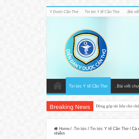
Y Dược Cần Thơ
Tin tức Y tế Cần Thơ
..Bài v
Tin tức Y tế Cần Thơ
..Bài viết ch
Breaking News
Đóng góp tài liệu cho ch
Home
/
.Tin tức
/
Tin tức Y tế Cần Thơ
/
Cà r
nhiễm