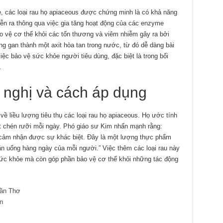
, các loại rau họ apiaceous được chứng minh là có khả năng
diễn ra thông qua việc gia tăng hoạt động của các enzyme
 vệ cơ thể khỏi các tổn thương và viêm nhiễm gây ra bởi
ong gan thành một axit hòa tan trong nước, từ đó dễ dàng bài
 việc bảo vệ sức khỏe người tiêu dùng, đặc biệt là trong bối
.
 nghị và cách áp dụng
 liều lượng tiêu thụ các loại rau họ apiaceous. Họ ước tính
t chén rưỡi mỗi ngày. Phó giáo sư Kim nhấn mạnh rằng:
ể cảm nhận được sự khác biệt. Đây là một lượng thực phẩm
ăn uống hàng ngày của mỗi người.” Việc thêm các loại rau này
 sức khỏe mà còn góp phần bảo vệ cơ thể khỏi những tác động
ần Thơ
n