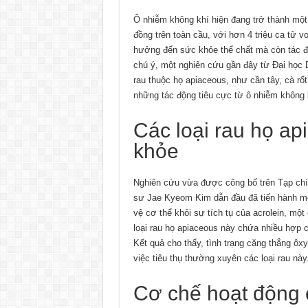
Ô nhiễm không khí hiện đang trở thành một
đồng trên toàn cầu, với hơn 4 triệu ca tử 
hưởng đến sức khỏe thể chất mà còn tác đ
chú ý, một nghiên cứu gần đây từ Đại học D
rau thuộc họ apiaceous, như cần tây, cà rốt,
những tác động tiêu cực từ ô nhiễm không 
Các loại rau họ ap
khỏe
Nghiên cứu vừa được công bố trên Tạp chí
sư Jae Kyeom Kim dẫn đầu đã tiến hành một
vệ cơ thể khỏi sự tích tụ của acrolein, một 
loại rau họ apiaceous này chứa nhiều hợp c
Kết quả cho thấy, tình trạng căng thẳng ôx
việc tiêu thụ thường xuyên các loại rau này
Cơ chế hoạt động 