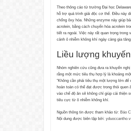
Theo thông cáo từ trường Đại học Delaware
hỗ trợ quá trình giải độc cơ thể. Điều này 
chống ôxy hóa. Những enzyme này giúp bảo
acrolein, bằng cách chuyển hóa acrolein tr
tiết ra ngoài. Việc này rất quan trọng trong
cảnh ô nhiễm không khí ngày càng gia tăng
Liều lượng khuyến
Nhóm nghiên cứu cũng đưa ra khuyến nghị về
rằng một mức tiêu thụ hợp lý là khoảng mộ
“Không cần phải tiêu thụ một lượng lớn đ
hoàn toàn có thể đạt được trong thói quen 
vào chế độ ăn sẽ không chỉ giúp cải thiện
tiêu cực từ ô nhiễm không khí.
Nguồn thông tin được tham khảo từ:
Báo C
Nội dung được biên tập bởi:
yduoccantho.v