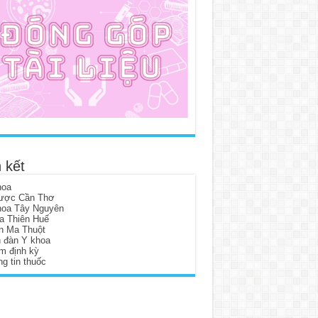
 kết
hoa
ược Cần Thơ
hoa Tây Nguyên
a Thiên Huế
n Ma Thuột
n đàn Y khoa
m định kỳ
g tin thuốc