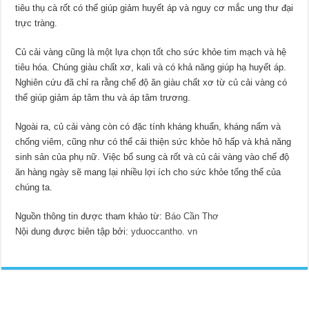
tiêu thụ cà rốt có thể giúp giảm huyết áp và nguy cơ mắc ung thư đại
trực tràng.
Củ cải vàng cũng là một lựa chọn tốt cho sức khỏe tim mạch và hệ
tiêu hóa. Chúng giàu chất xơ, kali và có khả năng giúp hạ huyết áp.
Nghiên cứu đã chỉ ra rằng chế độ ăn giàu chất xơ từ củ cải vàng có
thể giúp giảm áp tâm thu và áp tâm trương.
Ngoài ra, củ cải vàng còn có đặc tính kháng khuẩn, kháng nấm và
chống viêm, cũng như có thể cải thiện sức khỏe hô hấp và khả năng
sinh sản của phụ nữ. Việc bổ sung cà rốt và củ cải vàng vào chế độ
ăn hàng ngày sẽ mang lại nhiều lợi ích cho sức khỏe tổng thể của
chúng ta.
Nguồn thông tin được tham khảo từ:
Báo Cần Thơ
Nội dung được biên tập bởi:
yduoccantho. vn