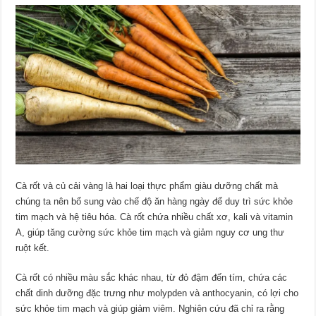
Cà rốt và củ cải vàng là hai loại thực phẩm giàu dưỡng chất mà
chúng ta nên bổ sung vào chế độ ăn hàng ngày để duy trì sức khỏe
tim mạch và hệ tiêu hóa. Cà rốt chứa nhiều chất xơ, kali và vitamin
A, giúp tăng cường sức khỏe tim mạch và giảm nguy cơ ung thư
ruột kết.
Cà rốt có nhiều màu sắc khác nhau, từ đỏ đậm đến tím, chứa các
chất dinh dưỡng đặc trưng như molypden và anthocyanin, có lợi cho
sức khỏe tim mạch và giúp giảm viêm. Nghiên cứu đã chỉ ra rằng