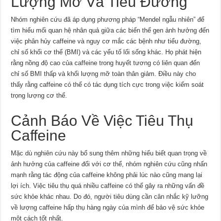
Lượng Mỡ Và Tiểu Đường
Nhóm nghiên cứu đã áp dụng phương pháp “Mendel ngẫu nhiên” để
tìm hiểu mối quan hệ nhân quả giữa các biến thể gen ảnh hưởng đến
việc phân hủy caffeine và nguy cơ mắc các bệnh như tiểu đường,
chỉ số khối cơ thể (BMI) và các yếu tố lối sống khác. Họ phát hiện
rằng nồng độ cao của caffeine trong huyết tương có liên quan đến
chỉ số BMI thấp và khối lượng mỡ toàn thân giảm. Điều này cho
thấy rằng caffeine có thể có tác dụng tích cực trong việc kiểm soát
trọng lượng cơ thể.
Cảnh Báo Về Việc Tiêu Thụ
Caffeine
Mặc dù nghiên cứu này bổ sung thêm những hiểu biết quan trọng về
ảnh hưởng của caffeine đối với cơ thể, nhóm nghiên cứu cũng nhấn
mạnh rằng tác động của caffeine không phải lúc nào cũng mang lại
lợi ích. Việc tiêu thụ quá nhiều caffeine có thể gây ra những vấn đề
sức khỏe khác nhau. Do đó, người tiêu dùng cần cân nhắc kỹ lưỡng
về lượng caffeine hấp thụ hàng ngày của mình để bảo vệ sức khỏe
một cách tốt nhất.