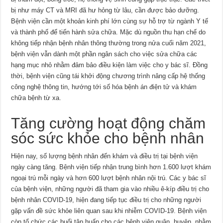
bị như máy CT và MRI đã hư hỏng từ lâu, cần được bảo dưỡng.
Bệnh viện cần một khoản kinh phí lớn cùng sự hỗ trợ từ ngành Y tế
và thành phố để tiến hành sửa chữa. Mặc dù nguồn thu hạn chế do
không tiếp nhận bệnh nhân thông thường trong nửa cuối năm 2021,
bệnh viện vẫn dành một phần ngân sách cho việc sửa chữa các
hạng mục nhỏ nhằm đảm bảo điều kiện làm việc cho y bác sĩ. Đồng
thời, bệnh viện cũng tái khởi động chương trình nâng cấp hệ thống
công nghệ thông tin, hướng tới số hóa bệnh án điện tử và khám
chữa bệnh từ xa.
Tăng cường hoạt động chăm
sóc sức khỏe cho bệnh nhân
Hiện nay, số lượng bệnh nhân đến khám và điều trị tại bệnh viện
ngày càng tăng. Bệnh viện tiếp nhận trung bình hơn 1.600 lượt khám
ngoại trú mỗi ngày và hơn 600 lượt bệnh nhân nội trú. Các y bác sĩ
của bệnh viện, những người đã tham gia vào nhiều ê-kíp điều trị cho
bệnh nhân COVID-19, hiện đang tiếp tục điều trị cho những người
gặp vấn đề sức khỏe liên quan sau khi nhiễm COVID-19. Bệnh viện
còn tổ chức các buổi tập huấn cho các bệnh viện quận, huyện, nhằm