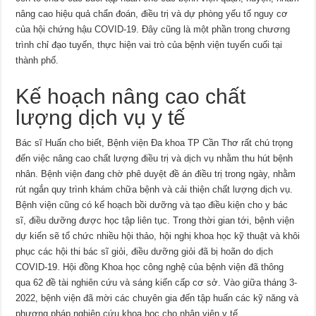
nâng cao hiệu quả chẩn đoán, điều trị và dự phòng yếu tố nguy cơ
của hội chứng hậu COVID-19. Đây cũng là một phần trong chương
trình chỉ đạo tuyến, thực hiện vai trò của bệnh viện tuyến cuối tại
thành phố.
Kế hoạch nâng cao chất
lượng dịch vụ y tế
Bác sĩ Huấn cho biết, Bệnh viện Đa khoa TP Cần Thơ rất chú trọng
đến việc nâng cao chất lượng điều trị và dịch vụ nhằm thu hút bệnh
nhân. Bệnh viện đang chờ phê duyệt đề án điều trị trong ngày, nhằm
rút ngắn quy trình khám chữa bệnh và cải thiện chất lượng dịch vụ.
Bệnh viện cũng có kế hoạch bồi dưỡng và tạo điều kiện cho y bác
sĩ, điều dưỡng được học tập liên tục. Trong thời gian tới, bệnh viện
dự kiến sẽ tổ chức nhiều hội thảo, hội nghị khoa học kỹ thuật và khôi
phục các hội thi bác sĩ giỏi, điều dưỡng giỏi đã bị hoãn do dịch
COVID-19. Hội đồng Khoa học công nghệ của bệnh viện đã thông
qua 62 đề tài nghiên cứu và sáng kiến cấp cơ sở. Vào giữa tháng 3-
2022, bệnh viện đã mời các chuyên gia đến tập huấn các kỹ năng và
phương pháp nghiên cứu khoa học cho nhân viên y tế.