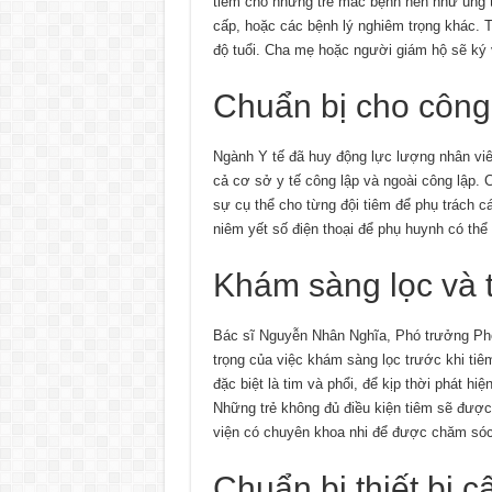
tiêm cho những trẻ mắc bệnh nền như ung t
cấp, hoặc các bệnh lý nghiêm trọng khác. T
độ tuổi. Cha mẹ hoặc người giám hộ sẽ ký 
Chuẩn bị cho công
Ngành Y tế đã huy động lực lượng nhân vi
cả cơ sở y tế công lập và ngoài công lập
sự cụ thể cho từng đội tiêm để phụ trách c
niêm yết số điện thoại để phụ huynh có thể l
Khám sàng lọc và t
Bác sĩ Nguyễn Nhân Nghĩa, Phó trưởng P
trọng của việc khám sàng lọc trước khi tiê
đặc biệt là tim và phổi, để kịp thời phát h
Những trẻ không đủ điều kiện tiêm sẽ đượ
viện có chuyên khoa nhi để được chăm sóc v
Chuẩn bị thiết bị c