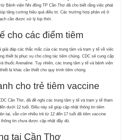
 từ Bệnh viện Nhi đồng TP Cần Thơ đã cho biết rằng việc phát
iúp tăng cường hiệu quả điều trị. Các trường hợp phản vệ ở
ch cần được xử lý kịp thời.
tế cho các điểm tiêm
 giải đáp các thắc mắc của các trung tâm và trạm y tế về việc
ang thiết bị phục vụ cho công tác tiêm chủng. CDC sẽ cung cấp
à thuốc Arenaline. Tuy nhiên, các trung tâm y tế và bệnh viện
hiết bị khác cần thiết cho quy trình tiêm chủng.
nh cho trẻ tiêm vaccine
DC Cần Thơ, đã đề nghị các trung tâm y tế và trạm y tế tham
n dưới 12 tuổi. Điều này sẽ giúp cập nhật thông tin tiêm
n tại, vẫn còn nhiều trẻ từ 12 đến 17 tuổi đã tiêm vaccine
 thông tin chưa được cập nhật đầy đủ.
ng tại Cần Thơ