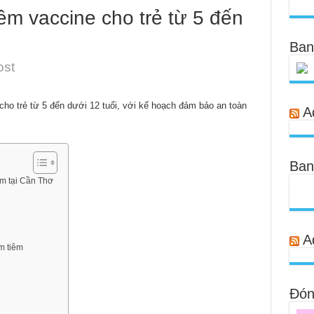
êm vaccine cho trẻ từ 5 đến
Ban
ost
o trẻ từ 5 đến dưới 12 tuổi, với kế hoạch đảm bảo an toàn
A
Ban
em tại Cần Thơ
A
m tiêm
Đóng