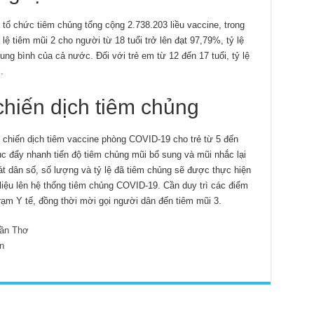
 tổ chức tiêm chủng tổng cộng 2.738.203 liều vaccine, trong
ệ tiêm mũi 2 cho người từ 18 tuổi trở lên đạt 97,79%, tỷ lệ
rung bình của cả nước. Đối với trẻ em từ 12 đến 17 tuổi, tỷ lệ
.
 chiến dịch tiêm chủng
ai chiến dịch tiêm vaccine phòng COVID-19 cho trẻ từ 5 đến
tục đẩy nhanh tiến độ tiêm chủng mũi bổ sung và mũi nhắc lại
át dân số, số lượng và tỷ lệ đã tiêm chủng sẽ được thực hiện
iệu lên hệ thống tiêm chủng COVID-19. Cần duy trì các điểm
rạm Y tế, đồng thời mời gọi người dân đến tiêm mũi 3.
ần Thơ
n