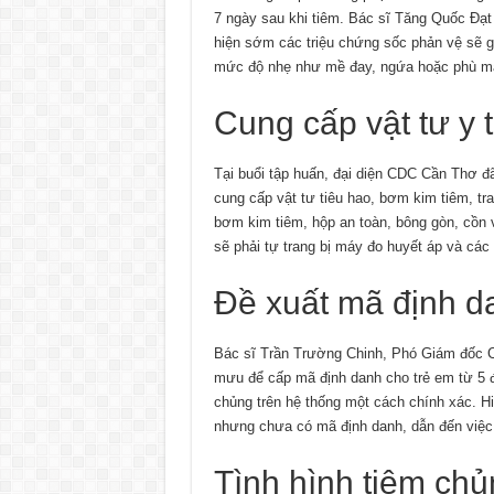
7 ngày sau khi tiêm. Bác sĩ Tăng Quốc Đạt
hiện sớm các triệu chứng sốc phản vệ sẽ g
mức độ nhẹ như mề đay, ngứa hoặc phù mạ
Cung cấp vật tư y 
Tại buổi tập huấn, đại diện CDC Cần Thơ đã
cung cấp vật tư tiêu hao, bơm kim tiêm, tr
bơm kim tiêm, hộp an toàn, bông gòn, cồn v
sẽ phải tự trang bị máy đo huyết áp và các t
Đề xuất mã định da
Bác sĩ Trần Trường Chinh, Phó Giám đốc C
mưu để cấp mã định danh cho trẻ em từ 5 đế
chủng trên hệ thống một cách chính xác. Hiệ
nhưng chưa có mã định danh, dẫn đến việc
Tình hình tiêm chủ