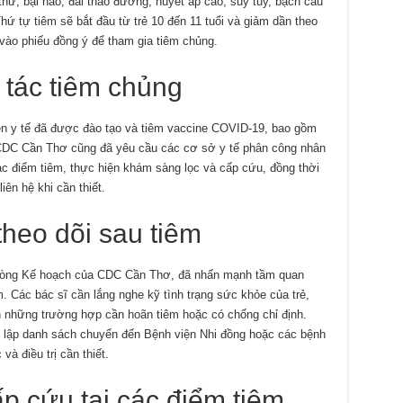
hư, bại não, đái tháo đường, huyết áp cao, suy tủy, bạch cầu
hứ tự tiêm sẽ bắt đầu từ trẻ 10 đến 11 tuổi và giảm dần theo
vào phiếu đồng ý để tham gia tiêm chủng.
 tác tiêm chủng
ên y tế đã được đào tạo và tiêm vaccine COVID-19, bao gồm
. CDC Cần Thơ cũng đã yêu cầu các cơ sở y tế phân công nhân
ác điểm tiêm, thực hiện khám sàng lọc và cấp cứu, đồng thời
iên hệ khi cần thiết.
heo dõi sau tiêm
hòng Kế hoạch của CDC Cần Thơ, đã nhấn mạnh tầm quan
m. Các bác sĩ cần lắng nghe kỹ tình trạng sức khỏe của trẻ,
iện những trường hợp cần hoãn tiêm hoặc có chống chỉ định.
c lập danh sách chuyển đến Bệnh viện Nhi đồng hoặc các bệnh
à điều trị cần thiết.
ấp cứu tại các điểm tiêm