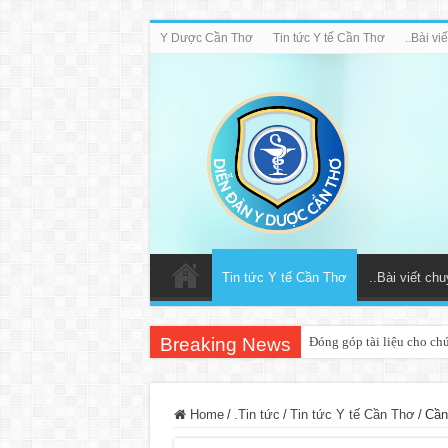
Y Dược Cần Thơ
Tin tức Y tế Cần Thơ
..Bài v
Tin tức Y tế Cần Thơ
..Bài viết ch
Breaking News
Đóng góp tài liệu cho ch
Home
/
.Tin tức
/
Tin tức Y tế Cần Thơ
/
Cần