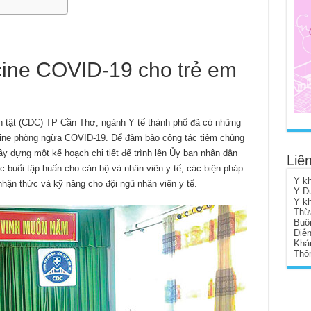
cine COVID-19 cho trẻ em
h tật (CDC) TP Cần Thơ, ngành Y tế thành phố đã có những
ccine phòng ngừa COVID-19. Để đảm bảo công tác tiêm chủng
ây dựng một kế hoạch chi tiết để trình lên Ủy ban nhân dân
Liên
c buổi tập huấn cho cán bộ và nhân viên y tế, các biện pháp
Y k
hận thức và kỹ năng cho đội ngũ nhân viên y tế.
Y D
Y k
Thừ
Buô
Diễ
Khá
Thôn