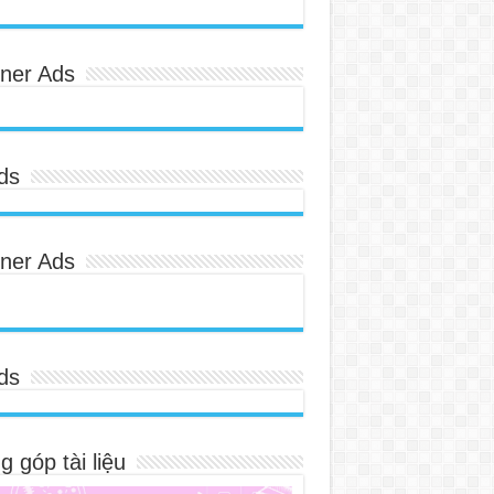
ner Ads
ds
ner Ads
ds
 góp tài liệu