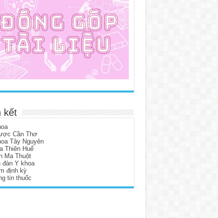
 kết
hoa
ược Cần Thơ
hoa Tây Nguyên
a Thiên Huế
n Ma Thuột
n đàn Y khoa
m định kỳ
g tin thuốc