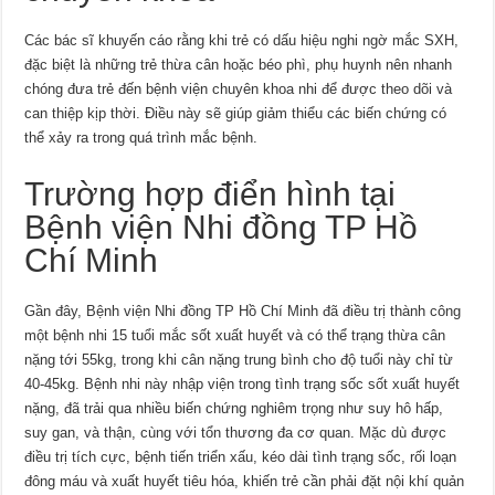
Các bác sĩ khuyến cáo rằng khi trẻ có dấu hiệu nghi ngờ mắc SXH,
đặc biệt là những trẻ thừa cân hoặc béo phì, phụ huynh nên nhanh
chóng đưa trẻ đến bệnh viện chuyên khoa nhi để được theo dõi và
can thiệp kịp thời. Điều này sẽ giúp giảm thiểu các biến chứng có
thể xảy ra trong quá trình mắc bệnh.
Trường hợp điển hình tại
Bệnh viện Nhi đồng TP Hồ
Chí Minh
Gần đây, Bệnh viện Nhi đồng TP Hồ Chí Minh đã điều trị thành công
một bệnh nhi 15 tuổi mắc sốt xuất huyết và có thể trạng thừa cân
nặng tới 55kg, trong khi cân nặng trung bình cho độ tuổi này chỉ từ
40-45kg. Bệnh nhi này nhập viện trong tình trạng sốc sốt xuất huyết
nặng, đã trải qua nhiều biến chứng nghiêm trọng như suy hô hấp,
suy gan, và thận, cùng với tổn thương đa cơ quan. Mặc dù được
điều trị tích cực, bệnh tiến triển xấu, kéo dài tình trạng sốc, rối loạn
đông máu và xuất huyết tiêu hóa, khiến trẻ cần phải đặt nội khí quản