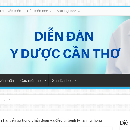
iết chuyên môn
Các môn học
Sau Đại học
uyên môn
Các môn học
Sau Đại học
úng tôi
nhật tiến bộ trong chẩn đoán và điều trị bệnh lý tai mũi họng
Diễ