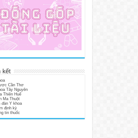
 kết
hoa
ược Cần Thơ
hoa Tây Nguyên
a Thiên Huế
n Ma Thuột
n đàn Y khoa
m định kỳ
g tin thuốc