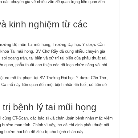
ủa các chuyên gia về nhiều vấn đề quan trọng liên quan đến
và kinh nghiệm từ các
 Trưởng Bộ môn Tai mũi họng, Trường Đại học Y dược Cần
khoa Tai mũi họng, BV Chợ Rẫy đã cùng nhiều chuyên gia
oi xoang trán, tai biến và xử trí tai biến của phẫu thuật tai,
n quan, phẫu thuật can thiệp các rối loạn chức năng vòi nhĩ.
 một ca mổ thị phạm tại BV Trường Đại học Y dược Cần Thơ,
. Ca mổ này liên quan đến một bệnh nhân 65 tuổi, có tiền sử
trị bệnh lý tai mũi họng
oi cùng CT-Scan, các bác sĩ đã chẩn đoán bệnh nhân mắc viêm
 bướm mạn tính. Chính vì vậy, họ đã chỉ định phẫu thuật nội
g bướm hai bên để điều trị cho bệnh nhân này.