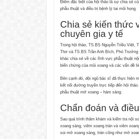
Điểm đặc biệt của hội thảo là sự chia sẻ c
phẫu thuật và điều trị bệnh lý tai mũi họng.
Chia sẻ kiến thức 
chuyên gia y tế
Trong hội thảo, TS.BS Nguyễn Triều Việt,
Thơ và TS.BS Trần Anh Bích, Phó Trưởng 
khác chia sẻ về các lĩnh vực phẫu thuật nội s
biến chứng của mũi xoang và các vấn đề liê
Bên cạnh đó, đội ngũ bác sĩ đã thực hiện
kết nối đường truyền trực tiếp đến hội thảo
phẫu thuật mở xoang – hàm sàng.
Chẩn đoán và điều 
Sau quá trình thăm khám và kiểm tra nội s
xoang sàng, viêm xoang trán và viêm xoang
soi mở xoang sàng, trán cũng như mở xoan