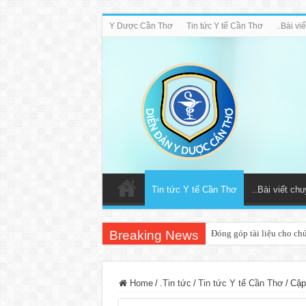
Y Dược Cần Thơ
Tin tức Y tế Cần Thơ
..Bài v
Tin tức Y tế Cần Thơ
..Bài viết ch
Breaking News
Đóng góp tài liệu cho ch
Home
/
.Tin tức
/
Tin tức Y tế Cần Thơ
/
Cập 