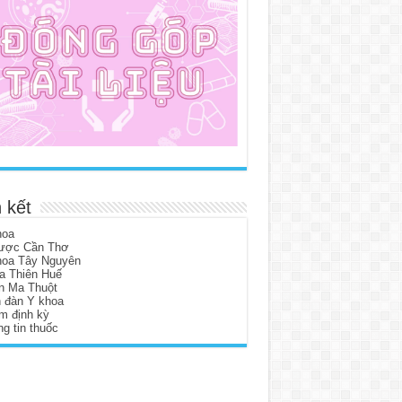
 kết
hoa
ược Cần Thơ
hoa Tây Nguyên
a Thiên Huế
n Ma Thuột
n đàn Y khoa
m định kỳ
g tin thuốc