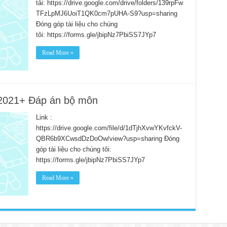
tải: https://drive.google.com/drive/folders/139rpFw
TFzLpMJ6UoiT1QK0cm7pUHA-S9?usp=sharing
Đóng góp tài liệu cho chúng
tôi: https://forms.gle/jbipNz7PbiSS7JYp7
Read More »
 2021+ Đáp án bộ môn
Link :
https://drive.google.com/file/d/1dTjhXvwYKvfckV-
QBR6b9XCwsdDzDoOw/view?usp=sharing Đóng
góp tài liệu cho chúng tôi:
https://forms.gle/jbipNz7PbiSS7JYp7
Read More »