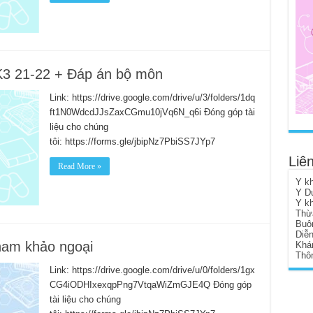
K3 21-22 + Đáp án bộ môn
Link: https://drive.google.com/drive/u/3/folders/1dq
ft1N0WdcdJJsZaxCGmu10jVq6N_q6i Đóng góp tài
liệu cho chúng
tôi: https://forms.gle/jbipNz7PbiSS7JYp7
Liên
Read More »
Y k
Y D
Y k
Thừ
Buô
Diễ
tham khảo ngoại
Khá
Thôn
Link: https://drive.google.com/drive/u/0/folders/1gx
CG4iODHIxexqpPng7VtqaWiZmGJE4Q Đóng góp
tài liệu cho chúng