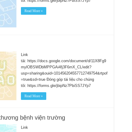
tôi: https://forms.gle/jbipNz7PbiSS7JYp7
Read More »
Link
tải: https://docs.google.com/document/d/11X8Fg9
mylOBSWDbMPPGAi4fj3F6mX_CL/edit?
usp=sharing&ouid=101456204557712749754&rtpof
=true&sd=true Đóng góp tài liệu cho chúng
tôi: https://forms.gle/jbipNz7PbiSS7JYp7
Read More »
 thương bệnh viện trường
Link