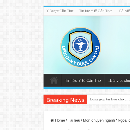
Y Dược Cần Thơ
Tin tức Y tế Cần Thơ
..Bài v
Tin tức Y tế Cần Thơ
..Bài viết c
Breaking News
Đóng góp tài liệu cho ch
Home
/
Tài liệu
/
Môn chuyên ngành
/
Ngoại 