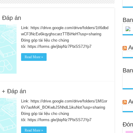
+ Đáp án
Ban
Link: https://drive.google.com/drive/folders/1tI6dbd
wCF3NcEe6kqyghscarzTTBiHeH?usp=sharing
Đóng góp tài liệu cho chúng
tôi: https://forms.gle/jbipNz7PbiSS7JYp7
A
Read More »
Ban
 + Đáp án
A
Link: https://drive.google.com/drive/folders/1Ml1or
6V7aoMoK_BOKwbJSNhdL1ikuNot?usp=sharing
Đóng góp tài liệu cho chúng
tôi: https://forms.gle/jbipNz7PbiSS7JYp7
Đóng
Read More »