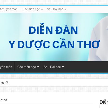
iết chuyên môn
Các môn học
Sau Đại học
huyên môn
Các môn học
Sau Đại học
úng tôi
cơ sở
Diễ