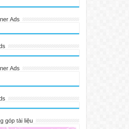
ner Ads
ds
ner Ads
ds
 góp tài liệu