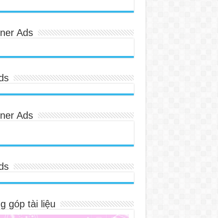
ner Ads
ds
ner Ads
ds
 góp tài liệu