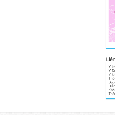
Liên
Y k
Y D
Y k
Thừ
Buô
Diễ
Khá
Thôn