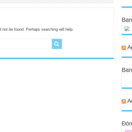
Ban
 not be found. Perhaps searching will help.
A
Ban
A
Đóng