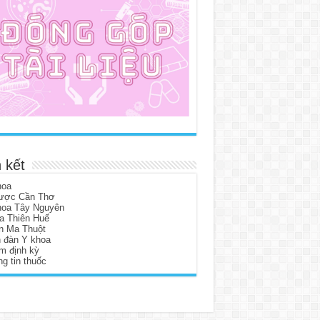
 kết
hoa
ược Cần Thơ
hoa Tây Nguyên
a Thiên Huế
n Ma Thuột
n đàn Y khoa
m định kỳ
g tin thuốc