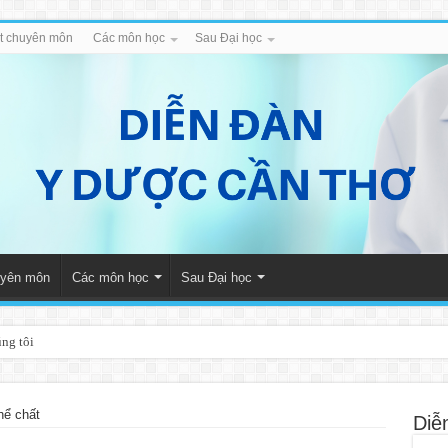
iết chuyên môn
Các môn học
Sau Đại học
huyên môn
Các môn học
Sau Đại học
úng tôi
ể chất
Diễ