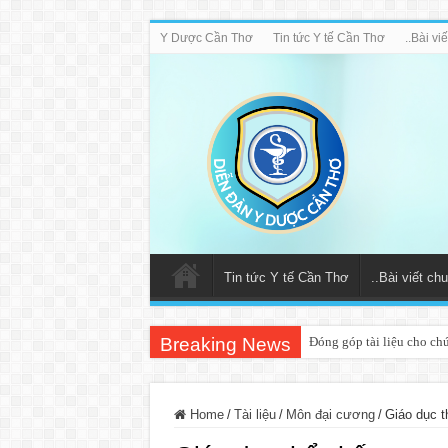
Y Dược Cần Thơ
Tin tức Y tế Cần Thơ
..Bài v
Tin tức Y tế Cần Thơ
..Bài viết c
Breaking News
Đóng góp tài liệu cho ch
Home
/
Tài liệu
/
Môn đại cương
/
Giáo dục th