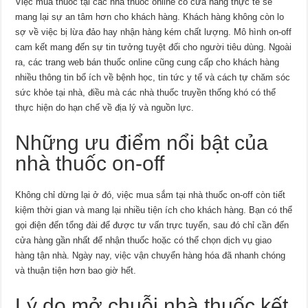
Việc mua thuốc tại các nhà thuốc online có cửa hàng thực tế sẽ
mang lại sự an tâm hơn cho khách hàng. Khách hàng không còn lo
sợ về việc bị lừa đảo hay nhận hàng kém chất lượng. Mô hình on-off
cam kết mang đến sự tin tưởng tuyệt đối cho người tiêu dùng. Ngoài
ra, các trang web bán thuốc online cũng cung cấp cho khách hàng
nhiều thông tin bổ ích về bệnh học, tin tức y tế và cách tự chăm sóc
sức khỏe tại nhà, điều mà các nhà thuốc truyền thống khó có thể
thực hiện do hạn chế về địa lý và nguồn lực.
Những ưu điểm nổi bật của
nhà thuốc on-off
Không chỉ dừng lại ở đó, việc mua sắm tại nhà thuốc on-off còn tiết
kiệm thời gian và mang lại nhiều tiện ích cho khách hàng. Bạn có thể
gọi điện đến tổng đài để được tư vấn trực tuyến, sau đó chỉ cần đến
cửa hàng gần nhất để nhận thuốc hoặc có thể chọn dịch vụ giao
hàng tận nhà. Ngày nay, việc vận chuyển hàng hóa đã nhanh chóng
và thuận tiện hơn bao giờ hết.
Lý do mở chuỗi nhà thuốc kết