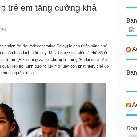
p trẻ em tăng cường khả
Ban
ost
rvention for Neurodegenerative Delay) là can thiệp bằng chế
A
oái hóa thần kinh. Lâu nay, MIND được biết đến là chế độ ăn
t trí tuệ (Alzheimer) và hội chứng liệt rung (Parkinson). Một
ên của Hiệp hội Dinh dưỡng Mỹ mới đây còn phát hiện, chế độ
Ban
khả năng tập trung.
A
Đóng