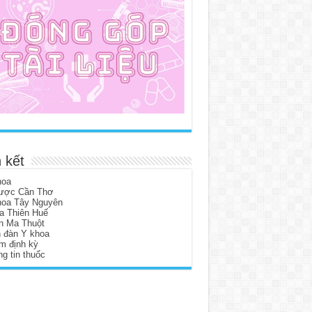
 kết
hoa
ược Cần Thơ
hoa Tây Nguyên
a Thiên Huế
n Ma Thuột
n đàn Y khoa
m định kỳ
g tin thuốc