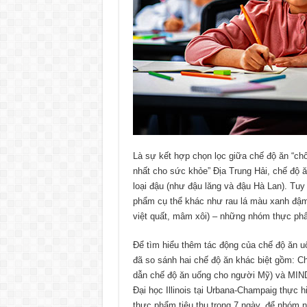
Là sự kết hợp chọn lọc giữa chế độ ăn “ch
nhất cho sức khỏe” Ðịa Trung Hải, chế độ ă
loại đậu (như đậu lăng và đậu Hà Lan). Tuy
phẩm cụ thể khác như rau lá màu xanh đậm (
việt quất, mâm xôi) – những nhóm thực ph
Ðể tìm hiểu thêm tác động của chế độ ăn u
đã so sánh hai chế độ ăn khác biệt gồm: C
dẫn chế độ ăn uống cho người Mỹ) và MIND.
Ðại học Illinois tại Urbana-Champaig thực h
thực phẩm tiêu thụ trong 7 ngày, để nhóm 