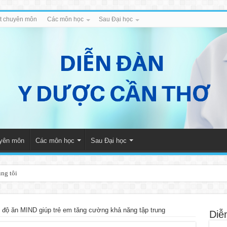
iết chuyên môn
Các môn học
Sau Đại học
uyên môn
Các môn học
Sau Đại học
úng tôi
 độ ăn MIND giúp trẻ em tăng cường khả năng tập trung
Diễ