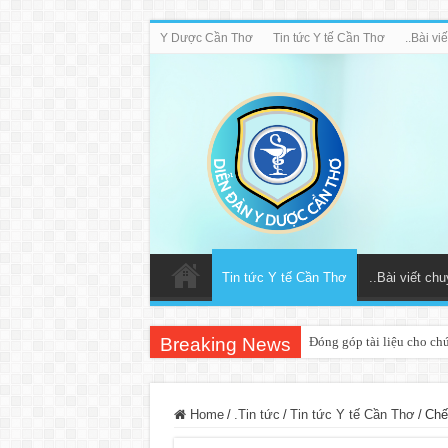
Y Dược Cần Thơ
Tin tức Y tế Cần Thơ
..Bài v
Tin tức Y tế Cần Thơ
..Bài viết ch
Breaking News
Đóng góp tài liệu cho ch
Home
/
.Tin tức
/
Tin tức Y tế Cần Thơ
/
Chế