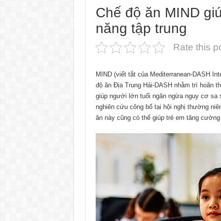
Chế độ ăn MIND giú
năng tập trung
Rate this p
MIND (viết tắt của Mediterranean-DASH Inte
độ ăn Ðịa Trung Hải-DASH nhằm trì hoãn th
giúp người lớn tuổi ngăn ngừa nguy cơ sa sú
nghiên cứu công bố tại hội nghị thường ni
ăn này cũng có thể giúp trẻ em tăng cường 