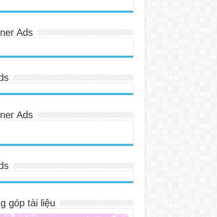
ner Ads
ds
ner Ads
ds
 góp tài liệu