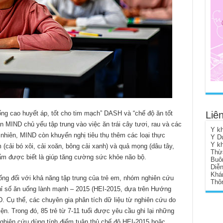
ống cao huyết áp, tốt cho tim mạch” DASH và “chế độ ăn tốt
Liên
n MIND chủ yếu tập trung vào việc ăn trái cây tươi, rau và các
Y k
 nhiên, MIND còn khuyến nghị tiêu thụ thêm các loại thực
Y D
Y k
cải bó xôi, cải xoăn, bông cải xanh) và quả mọng (dâu tây,
Thừ
ẩm được biết là giúp tăng cường sức khỏe não bộ.
Buô
Diễ
Khá
ống đối với khả năng tập trung của trẻ em, nhóm nghiên cứu
Thôn
hỉ số ăn uống lành mạnh – 2015 (HEI-2015, dựa trên Hướng
 Cụ thể, các chuyên gia phân tích dữ liệu từ nghiên cứu do
iện. Trong đó, 85 trẻ từ 7-11 tuổi được yêu cầu ghi lại những
nghiên cứu dùng tính điểm tuân thủ chế độ HEI-2015 hoặc