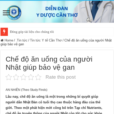
Đóng góp tài liệu cho chúng tôi
Home
/
.Tin tức
/
Tin tức Y tế Cần Thơ
/
Chế độ ăn uống của người Nhật
giúp bảo vệ gan
Chế độ ăn uống của người
Nhật giúp bảo vệ gan
Rate this post
AN NHIÊN (Theo Study Finds)
Lâu nay, chế độ ăn uống là một trong những bí quyết giúp
người dân Nhật Bản có tuổi thọ cao thuộc hàng đầu của thế
giới. Theo một phát hiện mới công bố trên Tạp chí Nutrients,
chế độ ăn truyền thống của người Nhật còn tốt cho sức khỏe