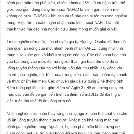
bệnh gan mãn tính phổ biến, chiếm khoảng 25% số ca bệnh trên thế
giới, bao gồm dạng nặng hơn của NAFLD là viêm gan nhiễm mỡ
không do rượu (NASH) – khi gan và tế bào gan bị tổn thương nghiêm
trọng. Việc tìm ra cách ngăn chặn hoặc kiểm soát NAFLD là một
thách thức mà các nhà nghiên cứu đang mong muốn giải quyết.
Trong nghiên cứu mới, các chuyên gia tại Đại học Osaka đã theo dõi
thói quen ăn uống của một nhóm bệnh nhân NAFLD, cũng như tình
trạng sức khỏe gan và khối lượng cơ của họ. Các nhà khoa học chủ
yếu tập trung vào mức độ mà người tham gia tuân thủ chế độ ăn
uống truyền thống của người Nhật, vốn tiêu thụ nhiều cá, động vật
có vỏ (như nghêu, sò, tôm, cua), rong biển, nấm, sản phẩm đậu nành
và thực phẩm lên men. Các chuyên gia đã sử dụng 2 hệ thống tính
điểm trong nghiên cứu, gồm điểm số Agile 3+ để đo lường nguy cơ
mắc các vấn đề về gan tiến triển và điểm số mJDI12 để đánh giá
việc tuân thủ chế độ ăn uống vừa nêu.
Nhóm nghiên cứu nhận thấy rằng những người tuân thủ chặt chẽ chế
độ ăn uống truyền thống của người Nhật ít có khả năng mắc các
bệnh gan nghiêm trọng. Ngoài ra, họ còn phát hiện khối lượng cơ
cũng đóng một vai trò quan trọng đối với nguy cơ mắc bệnh gan thể