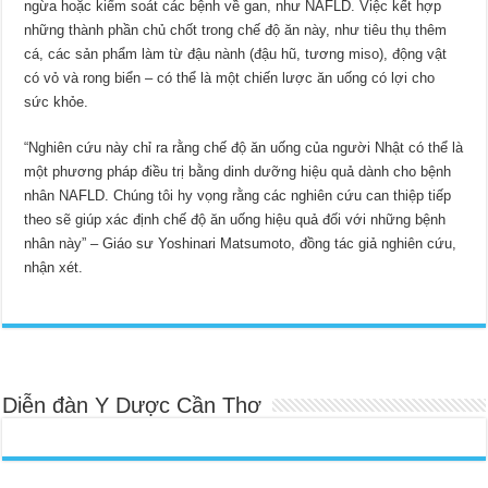
ngừa hoặc kiểm soát các bệnh về gan, như NAFLD. Việc kết hợp
những thành phần chủ chốt trong chế độ ăn này, như tiêu thụ thêm
cá, các sản phẩm làm từ đậu nành (đậu hũ, tương miso), động vật
có vỏ và rong biển – có thể là một chiến lược ăn uống có lợi cho
sức khỏe.
“Nghiên cứu này chỉ ra rằng chế độ ăn uống của người Nhật có thể là
một phương pháp điều trị bằng dinh dưỡng hiệu quả dành​ cho bệnh
nhân NAFLD. Chúng tôi hy vọng rằng các nghiên cứu can thiệp tiếp
theo sẽ giúp xác định chế độ ăn uống hiệu quả đối với những bệnh
nhân này” – Giáo sư Yoshinari Matsumoto, đồng tác giả nghiên cứu,
nhận xét.
Diễn đàn Y Dược Cần Thơ