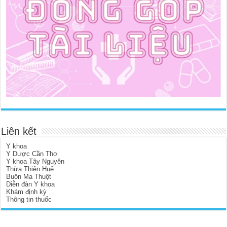
Liên kết
Y khoa
Y Dược Cần Thơ
Y khoa Tây Nguyên
Thừa Thiên Huế
Buôn Ma Thuột
Diễn đàn Y khoa
Khám định kỳ
Thông tin thuốc