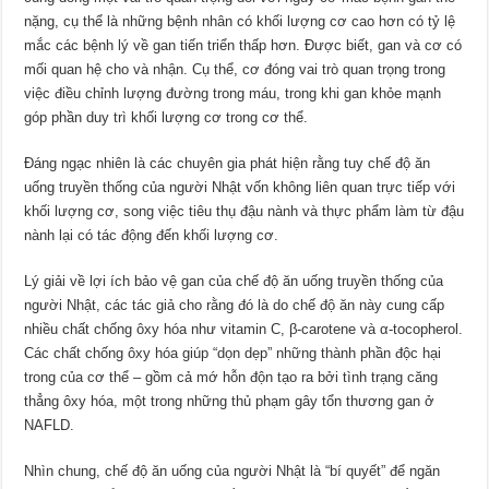
nặng, cụ thể là những bệnh nhân có khối lượng cơ cao hơn có tỷ lệ
mắc các bệnh lý về gan tiến triển thấp hơn. Được biết, gan và cơ có
mối quan hệ cho và nhận. Cụ thể, cơ đóng vai trò quan trọng trong
việc điều chỉnh lượng đường trong máu, trong khi gan khỏe mạnh
góp phần duy trì khối lượng cơ trong cơ thể.
Đáng ngạc nhiên là các chuyên gia phát hiện rằng tuy chế độ ăn
uống truyền thống của người Nhật vốn không liên quan trực tiếp với
khối lượng cơ, song việc tiêu thụ đậu nành và thực phẩm làm từ đậu
nành lại có tác động đến khối lượng cơ.
Lý giải về lợi ích bảo vệ gan của chế độ ăn uống truyền thống của
người Nhật, các tác giả cho rằng đó là do chế độ ăn này cung cấp
nhiều chất chống ôxy hóa như vitamin C, β-carotene và α-tocopherol.
Các chất chống ôxy hóa giúp “dọn dẹp” những thành phần độc hại
trong của cơ thể – gồm cả mớ hỗn độn tạo ra bởi tình trạng căng
thẳng ôxy hóa, một trong những thủ phạm gây tổn thương gan ở
NAFLD.
Nhìn chung, chế độ ăn uống của người Nhật là “bí quyết” để ngăn