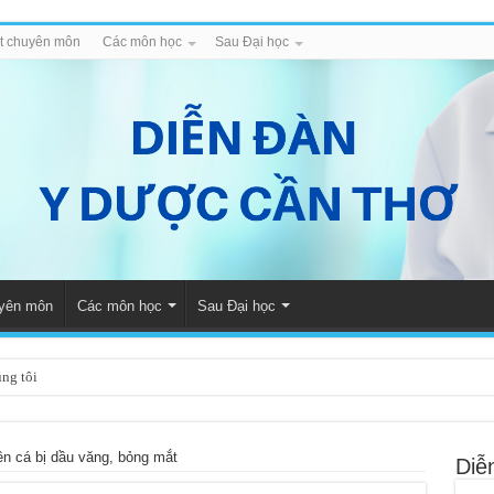
iết chuyên môn
Các môn học
Sau Đại học
uyên môn
Các môn học
Sau Đại học
úng tôi
ên cá bị dầu văng, bỏng mắt
Diễ