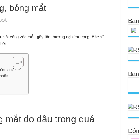
ng, bỏng mắt
ost
Ban
dầu sôi văng vào mắt, gây tổn thương nghiêm trọng. Bác sĩ
hời.
rình chiên cá
Ban
 nhân
g mắt do dầu trong quá
Đóng