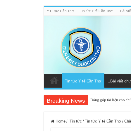
Y Dược Cần Thơ
Tin tức Y tế Cần Thơ
..Bài v
Tin tức Y tế Cần Thơ
..Bài viết ch
Breaking News
Đóng góp tài liệu cho ch
Home
/
.Tin tức
/
Tin tức Y tế Cần Thơ
/
Chi