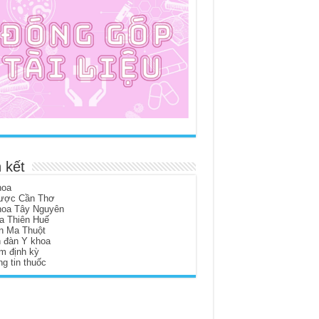
 kết
hoa
ược Cần Thơ
hoa Tây Nguyên
a Thiên Huế
n Ma Thuột
n đàn Y khoa
m định kỳ
g tin thuốc