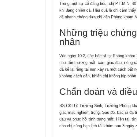
Trong một sự cố đáng tiếc, chị P.T.M.N, 40 
khi đang chiên cá. Hậu quả là chị cảm thấy
đã nhanh chóng đưa chị đến Phòng khám M
Những triệu chứng 
nhân
Vào ngày 10-2, các bác sĩ tại Phòng khám 
như tổn thương mắt, cảm giác đau, nóng r
đã kể lại rằng tai nạn xảy ra một cách bất 
khoảng cách gần, khiến chị không kịp phản
Chẩn đoán và điều t
BS CKI Lê Trường Sinh, Trưởng Phòng khám
giác mạc nghiêm trọng. Sau đó, bác sĩ đã ti
đau và phục hồi tình trạng mắt. Hiện tại, t
cho chị cùng hẹn lịch tái khám sau 3 ngày đ