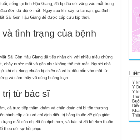
tuổi, sống tại tỉnh Hậu Giang, đã bị dầu sôi văng vào mắt trong
 đau đớn dữ dội ở mắt. Ngay sau khi xảy ra tai nạn, gia đình
ắt Sài Gòn Hậu Giang để được cấp cứu kịp thời.
và tình trạng của bệnh
Mắt Sài Gòn Hậu Giang đã tiếp nhận chị với nhiều triệu chứng
át, chảy nước mắt và gần như không thể mở mắt. Người nhà
ngờ khi chị đang chuẩn bị chiên cá và bị dầu bắn vào mặt từ
Liên
 ứng và cảm thấy vô cùng hoảng loạn.
Y k
Y D
rị từ bác sĩ
Y k
Thừ
Buô
Diễ
, đã trực tiếp thăm khám và chẩn đoán chị bị tổn thương
Khá
ến hành cấp cứu và chỉ định điều trị bằng thuốc để giúp giảm
Thôn
ình trạng mắt của chị đã ổn định hơn, và bác sĩ đã kê đơn thuốc
ể theo dõi sự hồi phục.