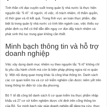
Tinh thần chỉ đạo xuyên suốt trong quản lý nhà nước là thực hiện
nguyên tắc “6 rõ”: rõ người, rõ việc, rõ trách nhiệm, rõ thẩm quyền,
rõ thời gian và rõ kết quả. Trong lĩnh vực an toàn thực phẩm, đặc
biệt là trong quản lý nhà nước có tính liên ngành cao, việc thiếu sự
phân định cụ thể có thể dẫn đến nguy cơ đùn đẩy trách nhiệm và
phát sinh thủ tục trung gian không cần thiết.
Minh bạch thông tin và hỗ trợ
doanh nghiệp
Việc xây dựng danh mục nhiệm vụ theo nguyên tắc “6 rõ” không chỉ
là yêu cầu hành chính mà còn là biện pháp phòng ngừa rủi ro quản
lý. Một nội dung quan trọng khác là công khai thông tin. Danh sách
các cơ quan kiểm tra và cơ sở kiểm nghiệm cần được niêm yết trên
trang thông tin điện tử của địa phương.
Bộ Y tế đã công bố danh sách 6 cơ quan kiểm tra thực phẩm nhập
khẩu và 27 cơ sở kiểm nghiệm được chỉ định trên cổng thông tin
của Bộ. Sự minh bạch này giúp doanh nghiệp dễ dàng tra cứu, thực