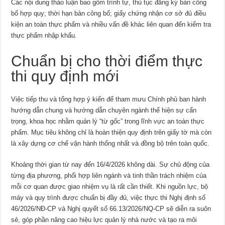
Các nội dung thảo luận bao gồm trình tự, thủ tục đăng ký bản công
bố hợp quy; thời hạn bản công bố; giấy chứng nhận cơ sở đủ điều
kiện an toàn thực phẩm và nhiều vấn đề khác liên quan đến kiểm tra
thực phẩm nhập khẩu.
Chuẩn bị cho thời điểm thực
thi quy định mới
Việc tiếp thu và tổng hợp ý kiến để tham mưu Chính phủ ban hành
hướng dẫn chung và hướng dẫn chuyên ngành thể hiện sự cẩn
trọng, khoa học nhằm quản lý “từ gốc” trong lĩnh vực an toàn thực
phẩm. Mục tiêu không chỉ là hoàn thiện quy định trên giấy tờ mà còn
là xây dựng cơ chế vận hành thống nhất và đồng bộ trên toàn quốc.
Khoảng thời gian từ nay đến 16/4/2026 không dài. Sự chủ động của
từng địa phương, phối hợp liên ngành và tinh thần trách nhiệm của
mỗi cơ quan được giao nhiệm vụ là rất cần thiết. Khi nguồn lực, bộ
máy và quy trình được chuẩn bị đầy đủ, việc thực thi Nghị định số
46/2026/NĐ-CP và Nghị quyết số 66.13/2026/NQ-CP sẽ diễn ra suôn
sẻ, góp phần nâng cao hiệu lực quản lý nhà nước và tạo ra môi