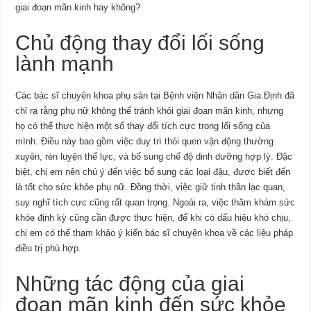
giai đoạn mãn kinh hay không?
Chủ động thay đổi lối sống
lành mạnh
Các bác sĩ chuyên khoa phụ sản tại Bệnh viện Nhân dân Gia Định đã
chỉ ra rằng phụ nữ không thể tránh khỏi giai đoạn mãn kinh, nhưng
họ có thể thực hiện một số thay đổi tích cực trong lối sống của
mình. Điều này bao gồm việc duy trì thói quen vận động thường
xuyên, rèn luyện thể lực, và bổ sung chế độ dinh dưỡng hợp lý. Đặc
biệt, chị em nên chú ý đến việc bổ sung các loại đậu, được biết đến
là tốt cho sức khỏe phụ nữ. Đồng thời, việc giữ tinh thần lạc quan,
suy nghĩ tích cực cũng rất quan trọng. Ngoài ra, việc thăm khám sức
khỏe định kỳ cũng cần được thực hiện, để khi có dấu hiệu khó chịu,
chị em có thể tham khảo ý kiến bác sĩ chuyên khoa về các liệu pháp
điều trị phù hợp.
Những tác động của giai
đoạn mãn kinh đến sức khỏe