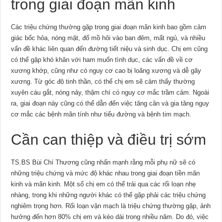
trong giai đoạn mãn kinh
Các triệu chứng thường gặp trong giai đoạn mãn kinh bao gồm cảm
giác bốc hỏa, nóng mặt, đổ mồ hôi vào ban đêm, mất ngủ, và nhiều
vấn đề khác liên quan đến đường tiết niệu và sinh dục. Chị em cũng
có thể gặp khó khăn với ham muốn tình dục, các vấn đề về cơ
xương khớp, cũng như có nguy cơ cao bị loãng xương và dễ gãy
xương. Từ góc độ tinh thần, có thể chị em sẽ cảm thấy thường
xuyên cáu gắt, nóng nảy, thậm chí có nguy cơ mắc trầm cảm. Ngoài
ra, giai đoạn này cũng có thể dẫn đến việc tăng cân và gia tăng nguy
cơ mắc các bệnh mãn tính như tiểu đường và bệnh tim mạch.
Cần can thiệp và điều trị sớm
TS.BS Bùi Chí Thương cũng nhấn mạnh rằng mỗi phụ nữ sẽ có
những triệu chứng và mức độ khác nhau trong giai đoạn tiền mãn
kinh và mãn kinh. Một số chị em có thể trải qua các rối loạn nhẹ
nhàng, trong khi những người khác có thể gặp phải các triệu chứng
nghiêm trọng hơn. Rối loạn vận mạch là triệu chứng thường gặp, ảnh
hưởng đến hơn 80% chị em và kéo dài trong nhiều năm. Do đó, việc