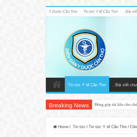
Y Dược Cần Thơ
Tin tức Y tế Cần Thơ
..Bài v
Tin tức Y tế Cần Thơ
..Bài viết ch
Breaking News
Đóng góp tài liệu cho ch
Home
/
.Tin tức
/
Tin tức Y tế Cần Thơ
/
Côn