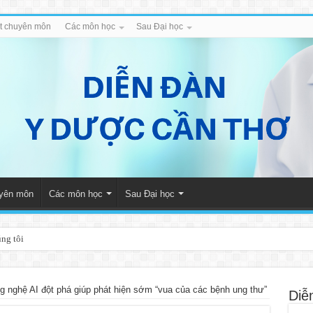
iết chuyên môn
Các môn học
Sau Đại học
uyên môn
Các môn học
Sau Đại học
úng tôi
g nghệ AI đột phá giúp phát hiện sớm “vua của các bệnh ung thư”
Diễ