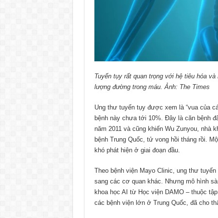
Tuyến tụy rất quan trọng với hệ tiêu hóa và
lượng đường trong máu. Ảnh: The Times
Ung thư tuyến tụy được xem là “vua của cá
bệnh này chưa tới 10%. Đây là căn bệnh đã
năm 2011 và cũng khiến Wu Zunyou, nhà kh
bệnh Trung Quốc, tử vong hồi tháng rồi. Một
khó phát hiện ở giai đoạn đầu.
Theo bệnh viện Mayo Clinic, ung thư tuyến 
sang các cơ quan khác. Nhưng mô hình sàn
khoa học AI từ Học viện DAMO – thuộc tập
các bệnh viện lớn ở Trung Quốc, đã cho th