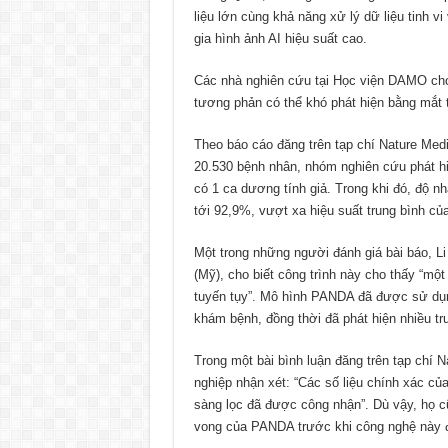
liệu lớn cùng khả năng xử lý dữ liệu tinh
gia hình ảnh AI hiệu suất cao.
Các nhà nghiên cứu tại Học viện DAMO cho 
tương phản có thể khó phát hiện bằng mắt
Theo báo cáo đăng trên tạp chí Nature Med
20.530 bệnh nhân, nhóm nghiên cứu phát hiệ
có 1 ca dương tính giả. Trong khi đó, độ nh
tới 92,9%, vượt xa hiệu suất trung bình củ
Một trong những người đánh giá bài báo, Li 
(Mỹ), cho biết công trình này cho thấy “mộ
tuyến tụy”. Mô hình PANDA đã được sử dụn
khám bệnh, đồng thời đã phát hiện nhiều tr
Trong một bài bình luận đăng trên tạp chí 
nghiệp nhận xét: “Các số liệu chính xác c
sàng lọc đã được công nhận”. Dù vậy, họ c
vong của PANDA trước khi công nghệ này đ