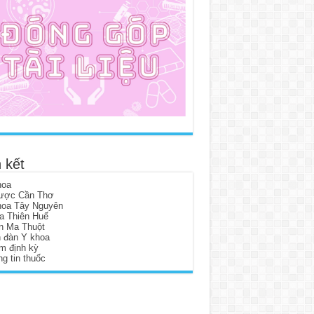
 kết
hoa
ược Cần Thơ
hoa Tây Nguyên
a Thiên Huế
n Ma Thuột
n đàn Y khoa
m định kỳ
g tin thuốc