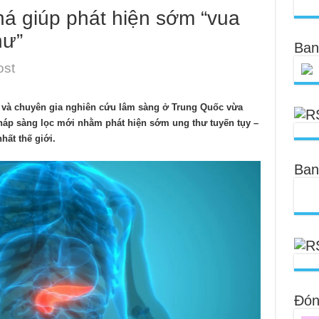
há giúp phát hiện sớm “vua
hư”
Ban
ost
I) và chuyên gia nghiên cứu lâm sàng ở Trung Quốc vừa
háp sàng lọc mới nhằm phát hiện sớm ung thư tuyến tụy –
ất thế giới.
Ban
Đóng