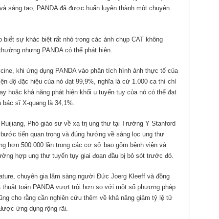
 vi và sáng tạo, PANDA đã được huấn luyện thành một chuyên
biết sự khác biệt rất nhỏ trong các ảnh chụp CAT không
 thường nhưng PANDA có thể phát hiện.
icine, khi ứng dụng PANDA vào phân tích hình ảnh thực tế của
n độ đặc hiệu của nó đạt 99,9%, nghĩa là cứ 1.000 ca thì chỉ
ạy hoặc khả năng phát hiện khối u tuyến tụy của nó có thể đạt
a bác sĩ X-quang là 34,1%.
Ruijiang, Phó giáo sư về xạ trị ung thư tại Trường Y Stanford
t bước tiến quan trọng và đúng hướng về sàng lọc ung thư
g hơn 500.000 lần trong các cơ sở bao gồm bệnh viện và
ường hợp ung thư tuyến tụy giai đoạn đầu bị bỏ sót trước đó.
Nature, chuyên gia lâm sàng người Ðức Joerg Kleeff và đồng
ủa thuật toán PANDA vượt trội hơn so với một số phương pháp
ũng cho rằng cần nghiên cứu thêm về khả năng giảm tỷ lệ tử
ược ứng dụng rộng rãi.