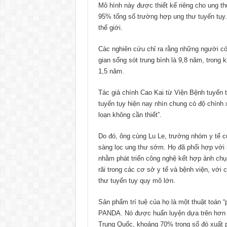
Mô hình này được thiết kế riêng cho ung th
95% tổng số trường hợp ung thư tuyến tụy
thế giới.
Các nghiên cứu chỉ ra rằng những người c
gian sống sót trung bình là 9,8 năm, tron
1,5 năm.
Tác giả chính Cao Kai từ Viện Bệnh tuyến 
tuyến tụy hiện nay nhìn chung có độ chính
loạn không cần thiết”.
Do đó, ông cùng Lu Le, trưởng nhóm y tế c
sàng lọc ung thư sớm. Họ đã phối hợp với 
nhằm phát triển công nghệ kết hợp ảnh chụ
rãi trong các cơ sở y tế và bệnh viện, với
thư tuyến tụy quy mô lớn.
Sản phẩm trí tuệ của họ là một thuật toán “p
PANDA. Nó được huấn luyện dựa trên hơn 3
Trung Quốc, khoảng 70% trong số đó xuất p