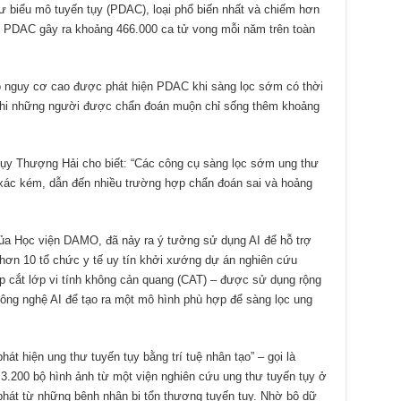
ư biểu mô tuyến tụy (PDAC), loại phổ biến nhất và chiếm hơn
. PDAC gây ra khoảng 466.000 ca tử vong mỗi năm trên toàn
ó nguy cơ cao được phát hiện PDAC khi sàng lọc sớm có thời
g khi những người được chẩn đoán muộn chỉ sống thêm khoảng
tụy Thượng Hải cho biết: “Các công cụ sàng lọc sớm ung thư
 xác kém, dẫn đến nhiều trường hợp chẩn đoán sai và hoảng
ủa Học viện DAMO, đã nảy ra ý tưởng sử dụng AI để hỗ trợ
hơn 10 tổ chức y tế uy tín khởi xướng dự án nghiên cứu
p cắt lớp vi tính không cản quang (CAT) – được sử dụng rộng
 công nghệ AI để tạo ra một mô hình phù hợp để sàng lọc ung
hát hiện ung thư tuyến tụy bằng trí tuệ nhân tạo” – gọi là
.200 bộ hình ảnh từ một viện nghiên cứu ung thư tuyến tụy ở
hát từ những bệnh nhân bị tổn thương tuyến tụy. Nhờ bộ dữ