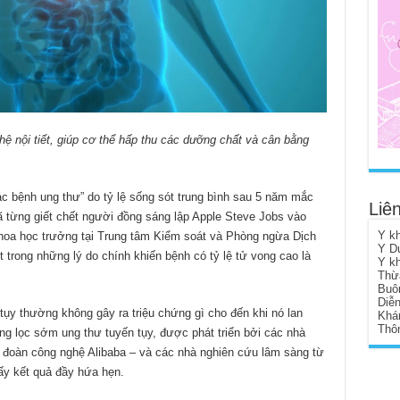
 hệ nội tiết, giúp cơ thể hấp thu các dưỡng chất và cân bằng
c bệnh ung thư” do tỷ lệ sống sót trung bình sau 5 năm mắc
Liên
 từng giết chết người đồng sáng lập Apple Steve Jobs vào
Y k
oa học trưởng tại Trung tâm Kiểm soát và Phòng ngừa Dịch
Y D
 trong những lý do chính khiến bệnh có tỷ lệ tử vong cao là
Y k
Thừ
Buô
Diễ
tụy thường không gây ra triệu chứng gì cho đến khi nó lan
Khá
Thôn
g lọc sớm ung thư tuyến tụy, được phát triển bởi các nhà
 đoàn công nghệ Alibaba – và các nhà nghiên cứu lâm sàng từ
ấy kết quả đầy hứa hẹn.