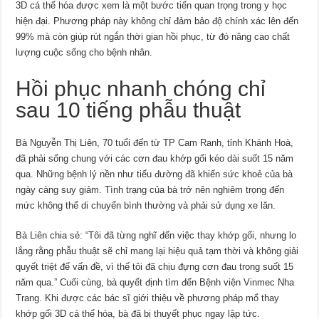
3D cá thể hóa được xem là một bước tiến quan trọng trong y học
hiện đại. Phương pháp này không chỉ đảm bảo độ chính xác lên đến
99% mà còn giúp rút ngắn thời gian hồi phục, từ đó nâng cao chất
lượng cuộc sống cho bệnh nhân.
Hồi phục nhanh chóng chỉ
sau 10 tiếng phẫu thuật
Bà Nguyễn Thị Liên, 70 tuổi đến từ TP Cam Ranh, tỉnh Khánh Hoà,
đã phải sống chung với các cơn đau khớp gối kéo dài suốt 15 năm
qua. Những bệnh lý nền như tiểu đường đã khiến sức khoẻ của bà
ngày càng suy giảm. Tình trạng của bà trở nên nghiêm trọng đến
mức không thể di chuyển bình thường và phải sử dụng xe lăn.
Bà Liên chia sẻ: “Tôi đã từng nghĩ đến việc thay khớp gối, nhưng lo
lắng rằng phẫu thuật sẽ chỉ mang lại hiệu quả tạm thời và không giải
quyết triệt để vấn đề, vì thế tôi đã chịu đựng cơn đau trong suốt 15
năm qua.” Cuối cùng, bà quyết định tìm đến Bệnh viện Vinmec Nha
Trang. Khi được các bác sĩ giới thiệu về phương pháp mổ thay
khớp gối 3D cá thể hóa, bà đã bị thuyết phục ngay lập tức.