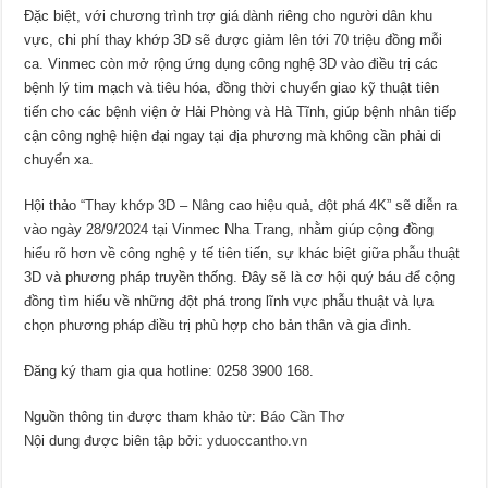
Đặc biệt, với chương trình trợ giá dành riêng cho người dân khu
vực, chi phí thay khớp 3D sẽ được giảm lên tới 70 triệu đồng mỗi
ca. Vinmec còn mở rộng ứng dụng công nghệ 3D vào điều trị các
bệnh lý tim mạch và tiêu hóa, đồng thời chuyển giao kỹ thuật tiên
tiến cho các bệnh viện ở Hải Phòng và Hà Tĩnh, giúp bệnh nhân tiếp
cận công nghệ hiện đại ngay tại địa phương mà không cần phải di
chuyển xa.
Hội thảo “Thay khớp 3D – Nâng cao hiệu quả, đột phá 4K” sẽ diễn ra
vào ngày 28/9/2024 tại Vinmec Nha Trang, nhằm giúp cộng đồng
hiểu rõ hơn về công nghệ y tế tiên tiến, sự khác biệt giữa phẫu thuật
3D và phương pháp truyền thống. Đây sẽ là cơ hội quý báu để cộng
đồng tìm hiểu về những đột phá trong lĩnh vực phẫu thuật và lựa
chọn phương pháp điều trị phù hợp cho bản thân và gia đình.
Đăng ký tham gia qua hotline: 0258 3900 168.
Nguồn thông tin được tham khảo từ:
Báo Cần Thơ
Nội dung được biên tập bởi:
yduoccantho.vn