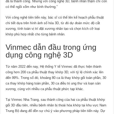
đã là thành công. Nhưng với công nghệ 3D, bệnh nhân thậm chí còn
có thể ngồi xổm như bình thường.”
Với công nghệ tiên tiến này, bác sĩ có thể lên kế hoạch phẫu thuật
chi tiết dựa trên hình ảnh số hóa 3D, từ đó dự đoán mức độ cắt
xương, tính toán vị trí đặt xương nhân tạo và chọn kích cỡ loại
khớp phù hợp nhất cho từng bệnh nhân.
Vinmec dẫn đầu trong ứng
dụng công nghệ 3D
Từ năm 2022 đến nay, Hệ thống Y tế Vinmec đã thực hiện thành
công hơn 200 ca phẫu thuật thay khớp 3D, với tỷ lệ chính xác lên
đến 99%. Trong số đó, khoảng 80 ca là thay khớp gối toàn phần, 30
ca thay khớp háng toàn phần, 30 ca điều trị ung thư và loạn sản
xương, cùng với nhiều ca phẫu thuật phức tạp khác.
Tại Vinmec Nha Trang, sau thành công của hai ca phẫu thuật khớp
gối 3D đầu tiên, nhiều bệnh nhân bị thoái hóa khớp tại khu vực Nam
Trung Bộ đang đổ dồn sự chú ý vào phương pháp tiên tiến này. Dự