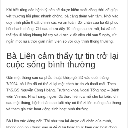
Khi biết rằng các bệnh lý nền sẽ được kiểm soát đồng thời để giúp
vết thương hồi phục nhanh chóng, bà càng thêm yên tâm. Nhờ vào
quy trình phẫu thuật chính xác và an toàn, đôi chân của bà đã phục
hồi nhanh chóng. Chỉ sau chưa đầy 10 tiếng sau khi mổ, bà đã có
thể tập đi bằng khung hỗ trợ và được xuất viện chỉ sau 5 ngày, rút
ngắn một nửa thời gian nằm viện so với quy trình thông thường.
Bà Liên cảm thấy tự tin trở lại
cuộc sống bình thường
Gần một tháng sau ca phẫu thuật khớp gối 3D vào cuối tháng
7/2024, bà Liên đã có thể đi lại một cách tự tin và thoải mái. Theo
ThS.BS Nguyễn Công Hoàng, Trưởng khoa Ngoại Tổng hợp – Bệnh
viện Vinmec Nha Trang, người đã thực hiện ca mổ cho bà Liên, chỉ
sau một tháng, bệnh nhân cao tuổi này có thể đi lên xuống cầu thang
và tham gia các hoạt động sinh hoạt bình thường.
Bà Liên xúc động nói: “Tôi như tìm lại được đôi chân của mình,
không còn phụ thuộc vào ai để đi lại hoặc thực hiện các hoạt động