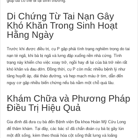
giúp bà có thể đi lại bình thường.
Di Chứng Từ Tai Nạn Gây
Khó Khăn Trong Sinh Hoạt
Hằng Ngày
Trước khi được điều trị, cụ P gặp phải tình trạng nghiêm trọng do tai
nạn té ngã, khi bà bị ngã và lưng đập xuống nền nhà cứng. Tình
trạng này khiến cho việc xoay trở, ngồi hay đi lại của bà trở nên rất
khó khăn và đau đớn. Đồng thời, cụ P còn mắc nhiều bệnh lý như
tăng huyết áp, đái tháo đường, và hẹp mạch máu ở tim, dẫn đến
nguy cơ gặp nhiều biến chứng nếu bà nằm một chỗ quá lâu.
Khám Chữa và Phương Pháp
Điều Trị Hiệu Quả
Gia đình đã đưa cụ bà đến Bệnh viện Đa khoa Hoàn Mỹ Cửu Long
để thăm khám. Tại đây, các bác sĩ đã chẩn đoán cụ bà bị gãy lún
một đốt sống, kèm theo thoái hóa cột sống thắt lưng và loãng