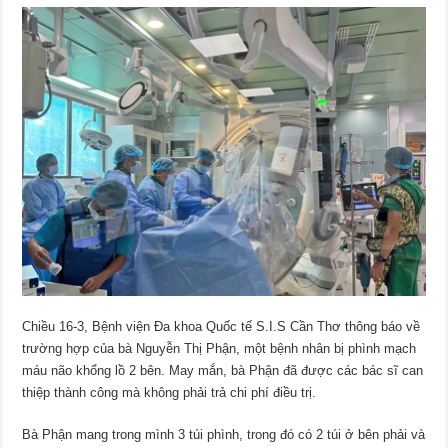
Chiều 16-3, Bệnh viện Đa khoa Quốc tế S.I.S Cần Thơ thông báo về
trường hợp của bà Nguyễn Thị Phận, một bệnh nhân bị phình mạch
máu não khổng lồ 2 bên. May mắn, bà Phận đã được các bác sĩ can
thiệp thành công mà không phải trả chi phí điều trị.
Bà Phận mang trong mình 3 túi phình, trong đó có 2 túi ở bên phải và