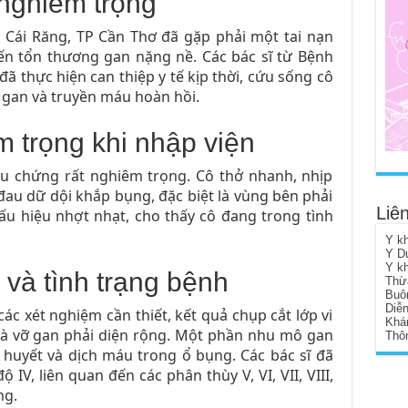
 nghiêm trọng
n Cái Răng, TP Cần Thơ đã gặp phải một tai nạn
ến tổn thương gan nặng nề. Các bác sĩ từ Bệnh
 thực hiện can thiệp y tế kịp thời, cứu sống cô
gan và truyền máu hoàn hồi.
 trọng khi nhập viện
ệu chứng rất nghiêm trọng. Cô thở nhanh, nhịp
đau dữ dội khắp bụng, đặc biệt là vùng bên phải
Liên
u hiệu nhợt nhạt, cho thấy cô đang trong tình
Y k
Y D
Y k
và tình trạng bệnh
Thừ
Buô
Diễ
ác xét nghiệm cần thiết, kết quả chụp cắt lớp vi
Khá
và vỡ gan phải diện rộng. Một phần nhu mô gan
Thôn
 huyết và dịch máu trong ổ bụng. Các bác sĩ đã
IV, liên quan đến các phân thùy V, VI, VII, VIII,
ng.