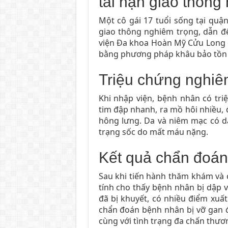
tai nạn giao thông
Một cô gái 17 tuổi sống tại quậ
giao thông nghiêm trọng, dẫn đ
viện Đa khoa Hoàn Mỹ Cửu Long đã
bằng phương pháp khâu bảo tồn 
Triệu chứng nghiêm
Khi nhập viện, bệnh nhân có tri
tim đập nhanh, ra mồ hôi nhiều, 
hông lưng. Da và niêm mạc có dấ
trạng sốc do mất máu nặng.
Kết quả chẩn đoán 
Sau khi tiến hành thăm khám và c
tính cho thấy bệnh nhân bị dập 
đã bị khuyết, có nhiều điểm xuất
chẩn đoán bệnh nhân bị vỡ gan độ 
cùng với tình trạng đa chấn thươ