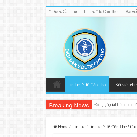
Y Dược Cần Thơ
Tin tức Y tế Cần Thơ
..Bài v
Tin tức Y tế Cần Thơ
..Bài viết ch
Breaking News
Đóng góp tài liệu cho ch
Home
/
.Tin tức
/
Tin tức Y tế Cần Thơ
/
Cứu 