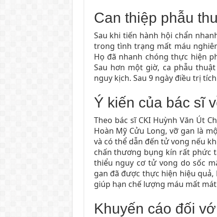
Can thiệp phẫu th
Sau khi tiến hành hội chẩn nhan
trong tình trạng mất máu nghiêm
Họ đã nhanh chóng thực hiện ph
Sau hơn một giờ, ca phẫu thuậ
nguy kịch. Sau 9 ngày điều trị tíc
Ý kiến của bác sĩ v
Theo bác sĩ CKI Huỳnh Văn Út Ch
Hoàn Mỹ Cửu Long, vỡ gan là m
và có thể dẫn đến tử vong nếu khô
chấn thương bụng kín rất phức t
thiểu nguy cơ tử vong do sốc m
gan đã được thực hiện hiệu quả, 
giúp hạn chế lượng máu mất mát
Khuyến cáo đối vớ