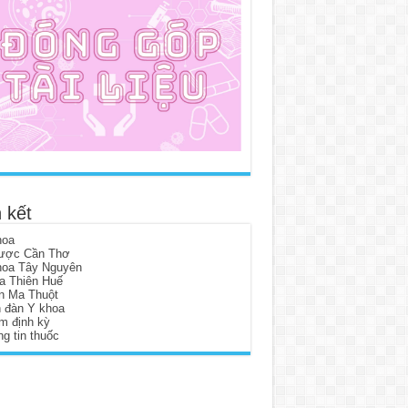
 kết
hoa
ược Cần Thơ
hoa Tây Nguyên
a Thiên Huế
n Ma Thuột
n đàn Y khoa
m định kỳ
g tin thuốc