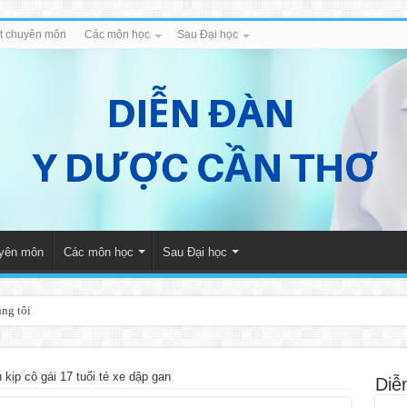
iết chuyên môn
Các môn học
Sau Đại học
uyên môn
Các môn học
Sau Đại học
úng tôi
kịp cô gái 17 tuổi té xe dập gan
Diễ