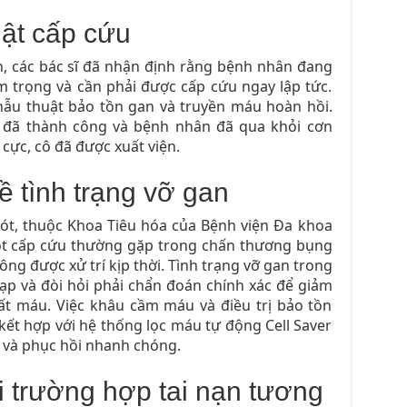
uật cấp cứu
h, các bác sĩ đã nhận định rằng bệnh nhân đang
 trọng và cần phải được cấp cứu ngay lập tức.
ẫu thuật bảo tồn gan và truyền máu hoàn hồi.
t đã thành công và bệnh nhân đã qua khỏi cơn
h cực, cô đã được xuất viện.
ề tình trạng vỡ gan
ót, thuộc Khoa Tiêu hóa của Bệnh viện Đa khoa
ột cấp cứu thường gặp trong chấn thương bụng
ng được xử trí kịp thời. Tình trạng vỡ gan trong
ạp và đòi hỏi phải chẩn đoán chính xác để giảm
ất máu. Việc khâu cầm máu và điều trị bảo tồn
kết hợp với hệ thống lọc máu tự động Cell Saver
 và phục hồi nhanh chóng.
i trường hợp tai nạn tương