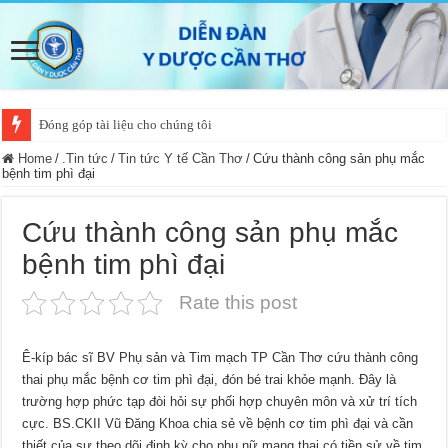
Đóng góp tài liệu cho chúng tôi
Home
/
.Tin tức
/
Tin tức Y tế Cần Thơ
/
Cứu thành công sản phụ mắc
bệnh tim phì đại
Cứu thành công sản phụ mắc
bệnh tim phì đại
Rate this post
Ê-kíp bác sĩ BV Phụ sản và Tim mạch TP Cần Thơ cứu thành công
thai phụ mắc bệnh cơ tim phì đại, đón bé trai khỏe mạnh. Đây là
trường hợp phức tạp đòi hỏi sự phối hợp chuyên môn và xử trí tích
cực. BS.CKII Vũ Ðăng Khoa chia sẻ về bệnh cơ tim phì đại và cần
thiết của sự theo dõi định kỳ cho phụ nữ mang thai có tiền sử về tim