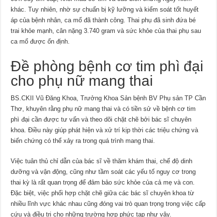
khác. Tuy nhiên, nhờ sự chuẩn bị kỹ lưỡng và kiểm soát tốt huyết
áp của bệnh nhân, ca mổ đã thành công. Thai phụ đã sinh đứa bé
trai khỏe mạnh, cân nặng 3.740 gram và sức khỏe của thai phụ sau
ca mổ được ổn định.
Đề phòng bệnh cơ tim phì đại
cho phụ nữ mang thai
BS.CKII Vũ Ðăng Khoa, Trưởng Khoa Sản bệnh BV Phụ sản TP Cần
Thơ, khuyên rằng phụ nữ mang thai và có tiền sử về bệnh cơ tim
phì đại cần được tư vấn và theo dõi chặt chẽ bởi bác sĩ chuyên
khoa. Điều này giúp phát hiện và xử trí kịp thời các triệu chứng và
biến chứng có thể xảy ra trong quá trình mang thai.
Việc tuân thủ chỉ dẫn của bác sĩ về thăm khám thai, chế độ dinh
dưỡng và vận động, cũng như tầm soát các yếu tố nguy cơ trong
thai kỳ là rất quan trọng để đảm bảo sức khỏe của cả mẹ và con.
Đặc biệt, việc phối hợp chặt chẽ giữa các bác sĩ chuyên khoa từ
nhiều lĩnh vực khác nhau cũng đóng vai trò quan trọng trong việc cấp
cứu và điều trị cho những trường hợp phức tạp như vậy.