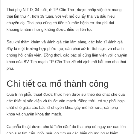
Thai phụ N.T.D, 34 tuổi, ở TP Cần Thơ, được nhập viện khi mang
thai lần thứ 4, hơn 39 tuần, với vết mổ cũ lấy thai và dấu hiệu
chuyển dạ. Thai phụ cũng có tiền sử mắc bệnh cơ tim phì đại
khoảng 5 năm nhưng không được điều trị liên tục.
Sau khi thăm khám và đánh giá cận lâm sàng, các bác sĩ đánh giá
đây là một trường hợp phức tạp, cần phải xử trí tích cực và nhanh
chóng hội chẩn viện. Đồng thời, các bác sĩ cũng liên viện với chuyên
khoa của BV Tim mạch TP Cần Thơ để chỉ định mổ bắt con cho thai
phụ.
Chi tiết ca mổ thành công
Quá trình phẫu thuật được thực hiện dưới sự theo dõi chặt chẽ của
các thiết bị sốc điện và thuốc vận mạch. Đồng thời, có sự phối hợp
chặt chẽ giữa các bác sĩ chuyên khoa gây mê hồi sức, sản phụ
khoa và chuyên khoa tim mạch.
Ca phẫu thuật được cho là “cân não” do thai phụ có nguy cơ cao lên
cơn suy tim cấp, nhồi máu cơ tim và các biến chứng nguy hiểm