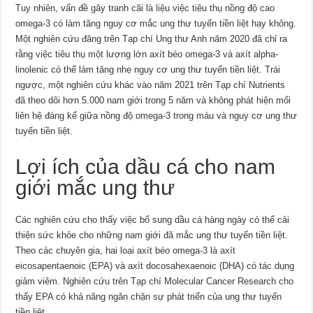
Tuy nhiên, vấn đề gây tranh cãi là liệu việc tiêu thụ nồng độ cao
omega-3 có làm tăng nguy cơ mắc ung thư tuyến tiền liệt hay không.
Một nghiên cứu đăng trên Tạp chí Ung thư Anh năm 2020 đã chỉ ra
rằng việc tiêu thụ một lượng lớn axít béo omega-3 và axít alpha-
linolenic có thể làm tăng nhẹ nguy cơ ung thư tuyến tiền liệt. Trái
ngược, một nghiên cứu khác vào năm 2021 trên Tạp chí Nutrients
đã theo dõi hơn 5.000 nam giới trong 5 năm và không phát hiện mối
liên hệ đáng kể giữa nồng độ omega-3 trong máu và nguy cơ ung thư
tuyến tiền liệt.
Lợi ích của dầu cá cho nam
giới mắc ung thư
Các nghiên cứu cho thấy việc bổ sung dầu cá hàng ngày có thể cải
thiện sức khỏe cho những nam giới đã mắc ung thư tuyến tiền liệt.
Theo các chuyên gia, hai loại axít béo omega-3 là axít
eicosapentaenoic (EPA) và axít docosahexaenoic (DHA) có tác dụng
giảm viêm. Nghiên cứu trên Tạp chí Molecular Cancer Research cho
thấy EPA có khả năng ngăn chặn sự phát triển của ung thư tuyến
tiền liệt.