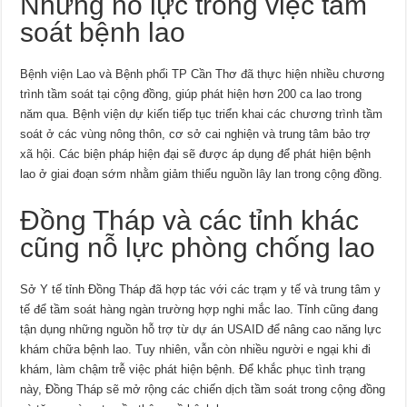
Những nỗ lực trong việc tầm
soát bệnh lao
Bệnh viện Lao và Bệnh phổi TP Cần Thơ đã thực hiện nhiều chương
trình tầm soát tại cộng đồng, giúp phát hiện hơn 200 ca lao trong
năm qua. Bệnh viện dự kiến tiếp tục triển khai các chương trình tầm
soát ở các vùng nông thôn, cơ sở cai nghiện và trung tâm bảo trợ
xã hội. Các biện pháp hiện đại sẽ được áp dụng để phát hiện bệnh
lao ở giai đoạn sớm nhằm giảm thiểu nguồn lây lan trong cộng đồng.
Đồng Tháp và các tỉnh khác
cũng nỗ lực phòng chống lao
Sở Y tế tỉnh Đồng Tháp đã hợp tác với các trạm y tế và trung tâm y
tế để tầm soát hàng ngàn trường hợp nghi mắc lao. Tỉnh cũng đang
tận dụng những nguồn hỗ trợ từ dự án USAID để nâng cao năng lực
khám chữa bệnh lao. Tuy nhiên, vẫn còn nhiều người e ngại khi đi
khám, làm chậm trễ việc phát hiện bệnh. Để khắc phục tình trạng
này, Đồng Tháp sẽ mở rộng các chiến dịch tầm soát trong cộng đồng