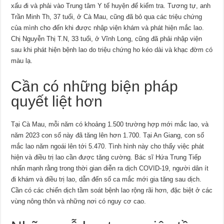
xấu đi và phải vào Trung tâm Y tế huyện để kiểm tra. Tương tự, anh
Trần Minh Th, 37 tuổi, ở Cà Mau, cũng đã bỏ qua các triệu chứng
của mình cho đến khi được nhập viện khám và phát hiện mắc lao.
Chị Nguyễn Thị T.N, 33 tuổi, ở Vĩnh Long, cũng đã phải nhập viện
sau khi phát hiện bệnh lao do triệu chứng ho kéo dài và khạc đờm có
màu lạ.
Cần có những biện pháp
quyết liệt hơn
Tại Cà Mau, mỗi năm có khoảng 1.500 trường hợp mới mắc lao, và
năm 2023 con số này đã tăng lên hơn 1.700. Tại An Giang, con số
mắc lao năm ngoái lên tới 5.470. Tình hình này cho thấy việc phát
hiện và điều trị lao cần được tăng cường. Bác sĩ Hứa Trung Tiếp
nhấn mạnh rằng trong thời gian diễn ra dịch COVID-19, người dân ít
đi khám và điều trị lao, dẫn đến số ca mắc mới gia tăng sau dịch.
Cần có các chiến dịch tầm soát bệnh lao rộng rãi hơn, đặc biệt ở các
vùng nông thôn và những nơi có nguy cơ cao.