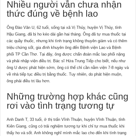
Nhiều người vẫn chưa nhận
thức đúng về bệnh lao
Ông Đào Văn U, 62 tuổi, sống tại xã Vị Thủy, huyện Vị Thủy, tỉnh
Hậu Giang, đã bị ho kéo dài gần hai tháng. Ông đã tự mua thuốc tại
các quầy thuốc, nhưng khi tình trạng không thuyên giảm và có thêm
triệu chứng sốt, gia đình khuyên ông đến Bệnh viện Lao và Bệnh
phổi TP Cần Thơ. Tại đây, ông được chẩn đoán mắc lao phổi nặng
và phải nhập viện điều trị. Bác sĩ Hứa Trung Tiếp cho biết, nếu như
ông U được phát hiện sớm, ông có thể chỉ cần nằm viện 7-8 ngày và
về nhà tiếp tục điều trị bằng thuốc. Tuy nhiên, do phát hiện muộn,
ông phải điều trị lâu hơn.
Những trường hợp khác cũng
rơi vào tình trạng tương tự
Anh Danh T, 33 tuổi, ở thị trấn Vĩnh Thuận, huyện Vĩnh Thuận, tỉnh
Kiên Giang, cũng có trải nghiệm tương tự khi chỉ tự mua thuốc khi
thấy ho và sốt. Anh không nghĩ mình mắc lao cho đến khi tình trạng