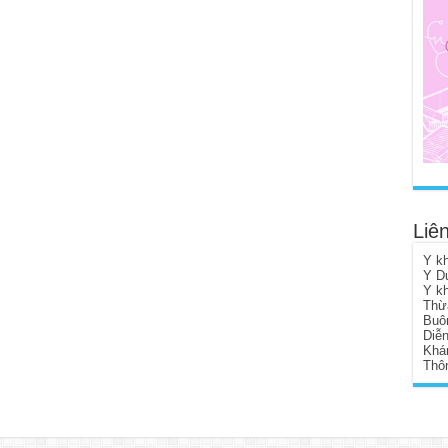
Liên
Y k
Y D
Y k
Thừ
Buô
Diễ
Khá
Thôn