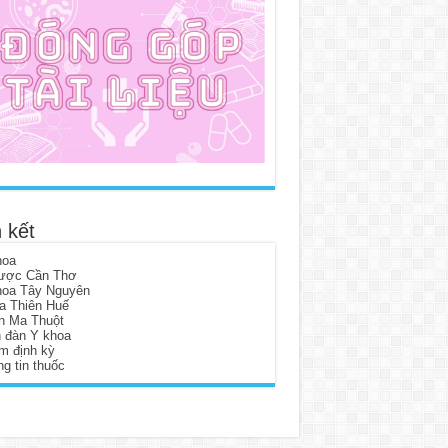
 kết
hoa
ược Cần Thơ
hoa Tây Nguyên
a Thiên Huế
n Ma Thuột
n đàn Y khoa
m định kỳ
g tin thuốc