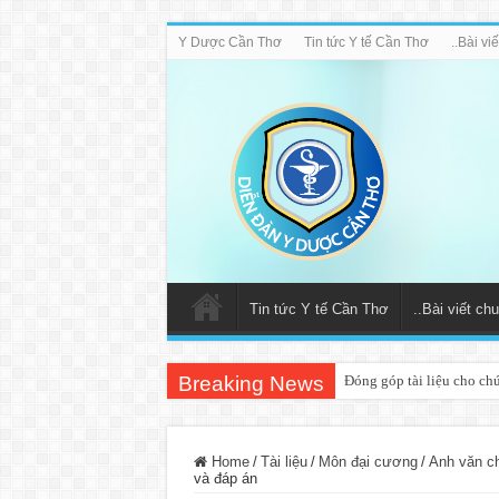
Y Dược Cần Thơ
Tin tức Y tế Cần Thơ
..Bài v
Tin tức Y tế Cần Thơ
..Bài viết c
Breaking News
Đóng góp tài liệu cho ch
Home
/
Tài liệu
/
Môn đại cương
/
Anh văn ch
và đáp án