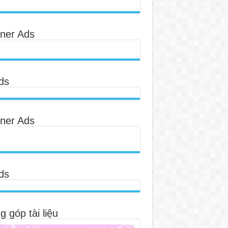
ner Ads
ds
ner Ads
ds
 góp tài liệu