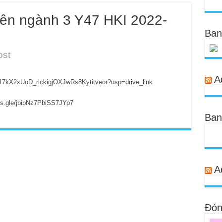
yên ngành 3 Y47 HKI 2022-
Ban
ost
A
rs/17kX2xUoD_rlckigjOXJwRs8Kytitveor?usp=drive_link
rms.gle/jbipNz7PbiSS7JYp7
Ban
A
Đóng