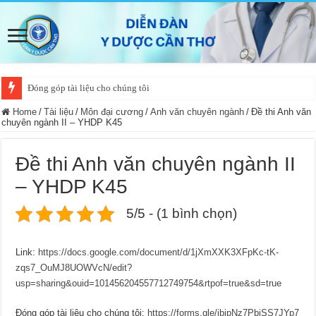
Đóng góp tài liệu cho chúng tôi
Home
/
Tài liệu
/
Môn đại cương
/
Anh văn chuyên ngành
/
Đề thi Anh văn
chuyên ngành II – YHDP K45
Đề thi Anh văn chuyên ngành II
– YHDP K45
5/5 - (1 bình chọn)
Link:
https://docs.google.com/document/d/1jXmXXK3XFpKc-tK-
zqs7_OuMJ8UOWVcN/edit?
usp=sharing&ouid=101456204557712749754&rtpof=true&sd=true
Đóng góp tài liệu cho chúng tôi:
https://forms.gle/jbipNz7PbiSS7JYp7