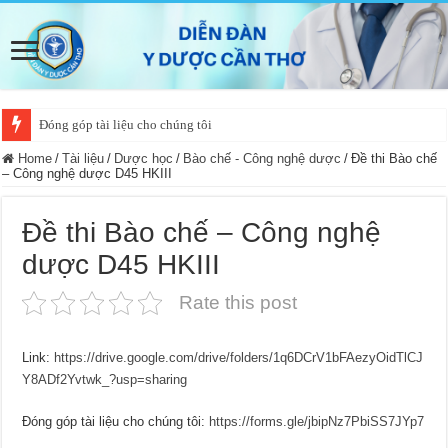
Đóng góp tài liệu cho chúng tôi
Home
/
Tài liệu
/
Dược học
/
Bào chế - Công nghệ dược
/
Đề thi Bào chế
– Công nghệ dược D45 HKIII
Đề thi Bào chế – Công nghệ
dược D45 HKIII
Rate this post
Link:
https://drive.google.com/drive/folders/1q6DCrV1bFAezyOidTlCJ
Y8ADf2Yvtwk_?usp=sharing
Đóng góp tài liệu cho chúng tôi:
https://forms.gle/jbipNz7PbiSS7JYp7