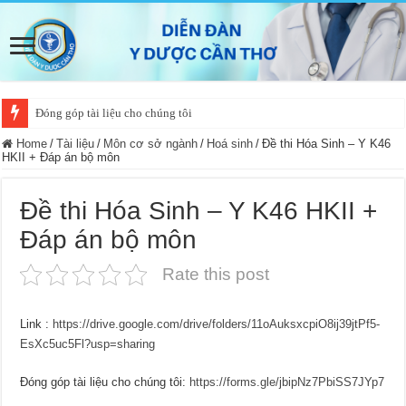
Đóng góp tài liệu cho chúng tôi
Home
/
Tài liệu
/
Môn cơ sở ngành
/
Hoá sinh
/
Đề thi Hóa Sinh – Y K46
HKII + Đáp án bộ môn
Đề thi Hóa Sinh – Y K46 HKII +
Đáp án bộ môn
Rate this post
Link :
https://drive.google.com/drive/folders/11oAuksxcpiO8ij39jtPf5-
EsXc5uc5Fl?usp=sharing
Đóng góp tài liệu cho chúng tôi:
https://forms.gle/jbipNz7PbiSS7JYp7